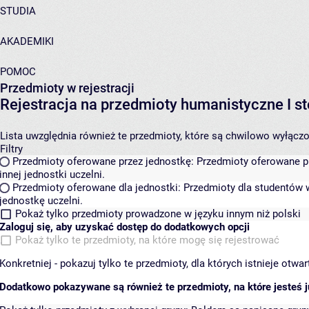
STUDIA
AKADEMIKI
POMOC
Przedmioty w rejestracji
Rejestracja na przedmioty humanistyczne I
Lista uwzględnia również te przedmioty, które są chwilowo wyłączone
Filtry
Przedmioty oferowane przez jednostkę:
Przedmioty oferowane pr
innej jednostki uczelni.
Przedmioty oferowane dla jednostki:
Przedmioty dla studentów w
jednostkę uczelni.
Pokaż tylko przedmioty prowadzone w języku innym niż polski
Zaloguj się, aby uzyskać dostęp do dodatkowych opcji
Pokaż tylko te przedmioty, na które mogę się rejestrować
Konkretniej - pokazuj tylko te przedmioty, dla których istnieje otw
Dodatkowo pokazywane są również te przedmioty, na które jesteś ju