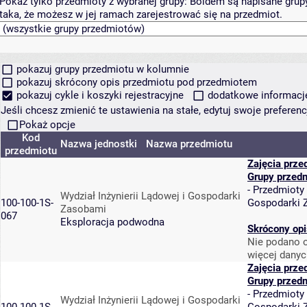
Pokaż tylko przedmioty z wybranej grupy:
Boldem są napisane grupy 
taka, że możesz w jej ramach zarejestrować się na przedmiot.
pokazuj grupy przedmiotu w kolumnie
pokazuj skrócony opis przedmiotu pod przedmiotem
pokazuj cykle i koszyki rejestracyjne
dodatkowe informacje 
Jeśli chcesz zmienić te ustawienia na stałe, edytuj swoje prefere
Pokaż opcje
Kod
Nazwa jednostki
Nazwa przedmiotu
przedmiotu
Zajęcia prze
Grupy przed
-
Przedmioty
Wydział Inżynierii Lądowej i Gospodarki
100-100-1S-
Gospodarki 
Zasobami
067
Eksploracja podwodna
Skrócony opi
Nie podano o
więcej danyc
Zajęcia prze
Grupy przed
-
Przedmioty
Wydział Inżynierii Lądowej i Gospodarki