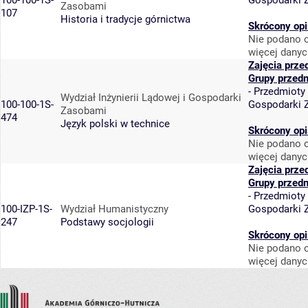
100-100-1S-
Gospodarki 
Zasobami
107
Historia i tradycje górnictwa
Skrócony opi
Nie podano o
więcej danyc
Zajęcia prze
Grupy przed
-
Przedmioty
Wydział Inżynierii Lądowej i Gospodarki
100-100-1S-
Gospodarki 
Zasobami
474
Język polski w technice
Skrócony opi
Nie podano o
więcej danyc
Zajęcia prze
Grupy przed
-
Przedmioty
100-IZP-1S-
Wydział Humanistyczny
Gospodarki 
247
Podstawy socjologii
Skrócony opi
Nie podano o
więcej danyc