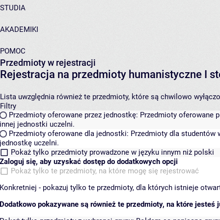
STUDIA
AKADEMIKI
POMOC
Przedmioty w rejestracji
Rejestracja na przedmioty humanistyczne I
Lista uwzględnia również te przedmioty, które są chwilowo wyłączone
Filtry
Przedmioty oferowane przez jednostkę:
Przedmioty oferowane pr
innej jednostki uczelni.
Przedmioty oferowane dla jednostki:
Przedmioty dla studentów w
jednostkę uczelni.
Pokaż tylko przedmioty prowadzone w języku innym niż polski
Zaloguj się, aby uzyskać dostęp do dodatkowych opcji
Pokaż tylko te przedmioty, na które mogę się rejestrować
Konkretniej - pokazuj tylko te przedmioty, dla których istnieje otw
Dodatkowo pokazywane są również te przedmioty, na które jesteś ju