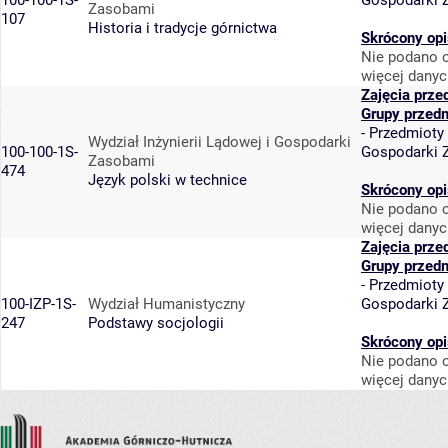
100-100-1S-
Gospodarki 
Zasobami
107
Historia i tradycje górnictwa
Skrócony opi
Nie podano o
więcej danyc
Zajęcia prze
Grupy przed
-
Przedmioty
Wydział Inżynierii Lądowej i Gospodarki
100-100-1S-
Gospodarki 
Zasobami
474
Język polski w technice
Skrócony opi
Nie podano o
więcej danyc
Zajęcia prze
Grupy przed
-
Przedmioty
100-IZP-1S-
Wydział Humanistyczny
Gospodarki 
247
Podstawy socjologii
Skrócony opi
Nie podano o
więcej danyc