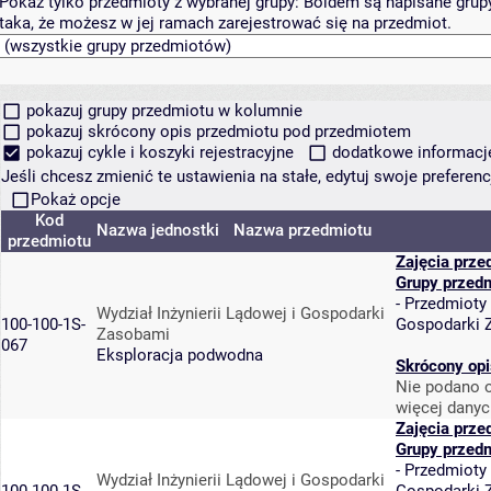
Pokaż tylko przedmioty z wybranej grupy:
Boldem są napisane grupy 
taka, że możesz w jej ramach zarejestrować się na przedmiot.
pokazuj grupy przedmiotu w kolumnie
pokazuj skrócony opis przedmiotu pod przedmiotem
pokazuj cykle i koszyki rejestracyjne
dodatkowe informacje 
Jeśli chcesz zmienić te ustawienia na stałe, edytuj swoje prefere
Pokaż opcje
Kod
Nazwa jednostki
Nazwa przedmiotu
przedmiotu
Zajęcia prze
Grupy przed
-
Przedmioty
Wydział Inżynierii Lądowej i Gospodarki
100-100-1S-
Gospodarki 
Zasobami
067
Eksploracja podwodna
Skrócony opi
Nie podano o
więcej danyc
Zajęcia prze
Grupy przed
-
Przedmioty
Wydział Inżynierii Lądowej i Gospodarki