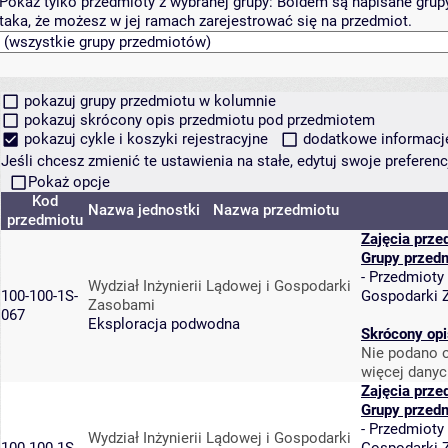
Pokaż tylko przedmioty z wybranej grupy:
Boldem są napisane grupy 
taka, że możesz w jej ramach zarejestrować się na przedmiot.
pokazuj grupy przedmiotu w kolumnie
pokazuj skrócony opis przedmiotu pod przedmiotem
pokazuj cykle i koszyki rejestracyjne
dodatkowe informacje 
Jeśli chcesz zmienić te ustawienia na stałe, edytuj swoje prefere
Pokaż opcje
Kod
Nazwa jednostki
Nazwa przedmiotu
przedmiotu
Zajęcia prze
Grupy przed
-
Przedmioty
Wydział Inżynierii Lądowej i Gospodarki
100-100-1S-
Gospodarki 
Zasobami
067
Eksploracja podwodna
Skrócony opi
Nie podano o
więcej danyc
Zajęcia prze
Grupy przed
-
Przedmioty
Wydział Inżynierii Lądowej i Gospodarki