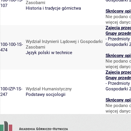
100-100-1S-
Gospodarki 
Zasobami
107
Historia i tradycje górnictwa
Skrócony opi
Nie podano o
więcej danyc
Zajęcia prze
Grupy przed
-
Przedmioty
Wydział Inżynierii Lądowej i Gospodarki
100-100-1S-
Gospodarki 
Zasobami
474
Język polski w technice
Skrócony opi
Nie podano o
więcej danyc
Zajęcia prze
Grupy przed
-
Przedmioty
100-IZP-1S-
Wydział Humanistyczny
Gospodarki 
247
Podstawy socjologii
Skrócony opi
Nie podano o
więcej danyc