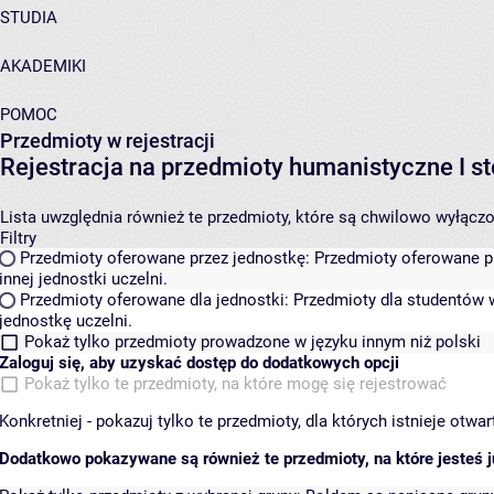
STUDIA
AKADEMIKI
POMOC
Przedmioty w rejestracji
Rejestracja na przedmioty humanistyczne I
Lista uwzględnia również te przedmioty, które są chwilowo wyłączone
Filtry
Przedmioty oferowane przez jednostkę:
Przedmioty oferowane pr
innej jednostki uczelni.
Przedmioty oferowane dla jednostki:
Przedmioty dla studentów w
jednostkę uczelni.
Pokaż tylko przedmioty prowadzone w języku innym niż polski
Zaloguj się, aby uzyskać dostęp do dodatkowych opcji
Pokaż tylko te przedmioty, na które mogę się rejestrować
Konkretniej - pokazuj tylko te przedmioty, dla których istnieje otw
Dodatkowo pokazywane są również te przedmioty, na które jesteś ju