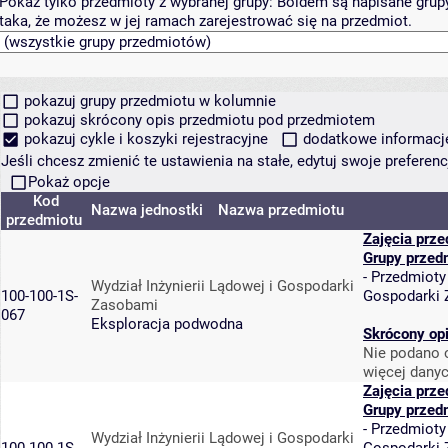
Pokaż tylko przedmioty z wybranej grupy:
Boldem są napisane grupy 
taka, że możesz w jej ramach zarejestrować się na przedmiot.
pokazuj grupy przedmiotu w kolumnie
pokazuj skrócony opis przedmiotu pod przedmiotem
pokazuj cykle i koszyki rejestracyjne
dodatkowe informacje 
Jeśli chcesz zmienić te ustawienia na stałe, edytuj swoje prefere
Pokaż opcje
Kod
Nazwa jednostki
Nazwa przedmiotu
przedmiotu
Zajęcia prz
Grupy przed
-
Przedmioty
Wydział Inżynierii Lądowej i Gospodarki
100-100-1S-
Gospodarki
Zasobami
067
Eksploracja podwodna
Skrócony op
Nie podano o
więcej danyc
Zajęcia prz
Grupy przed
-
Przedmioty
Wydział Inżynierii Lądowej i Gospodarki