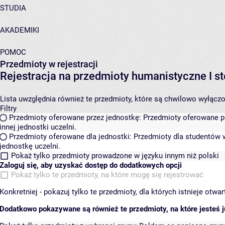
STUDIA
AKADEMIKI
POMOC
Przedmioty w rejestracji
Rejestracja na przedmioty humanistyczne I
Lista uwzględnia również te przedmioty, które są chwilowo wyłączone
Filtry
Przedmioty oferowane przez jednostkę:
Przedmioty oferowane pr
innej jednostki uczelni.
Przedmioty oferowane dla jednostki:
Przedmioty dla studentów w
jednostkę uczelni.
Pokaż tylko przedmioty prowadzone w języku innym niż polski
Zaloguj się, aby uzyskać dostęp do dodatkowych opcji
Pokaż tylko te przedmioty, na które mogę się rejestrować
Konkretniej - pokazuj tylko te przedmioty, dla których istnieje otw
Dodatkowo pokazywane są również te przedmioty, na które jesteś ju