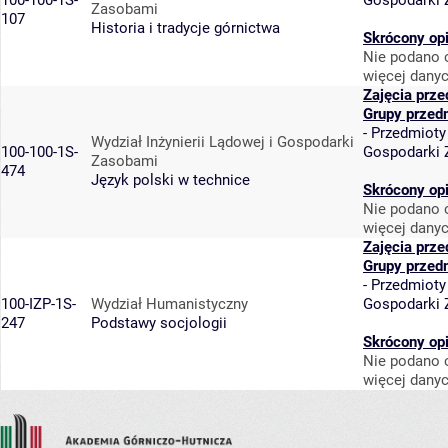
100-100-1S-
Gospodarki
Zasobami
107
Historia i tradycje górnictwa
Skrócony op
Nie podano o
więcej danyc
Zajęcia prz
Grupy przed
-
Przedmioty
Wydział Inżynierii Lądowej i Gospodarki
100-100-1S-
Gospodarki
Zasobami
474
Język polski w technice
Skrócony op
Nie podano o
więcej danyc
Zajęcia prz
Grupy przed
-
Przedmioty
100-IZP-1S-
Wydział Humanistyczny
Gospodarki
247
Podstawy socjologii
Skrócony op
Nie podano o
więcej danyc