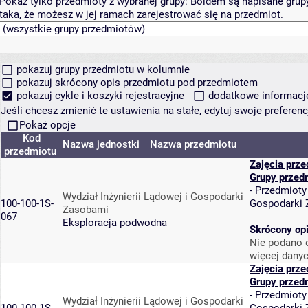
Pokaż tylko przedmioty z wybranej grupy:
Boldem są napisane grupy 
taka, że możesz w jej ramach zarejestrować się na przedmiot.
pokazuj grupy przedmiotu w kolumnie
pokazuj skrócony opis przedmiotu pod przedmiotem
pokazuj cykle i koszyki rejestracyjne
dodatkowe informacje 
Jeśli chcesz zmienić te ustawienia na stałe, edytuj swoje prefere
Pokaż opcje
Kod
Nazwa jednostki
Nazwa przedmiotu
przedmiotu
Zajęcia prz
Grupy przed
-
Przedmioty
Wydział Inżynierii Lądowej i Gospodarki
100-100-1S-
Gospodarki
Zasobami
067
Eksploracja podwodna
Skrócony op
Nie podano o
więcej danyc
Zajęcia prz
Grupy przed
-
Przedmioty
Wydział Inżynierii Lądowej i Gospodarki