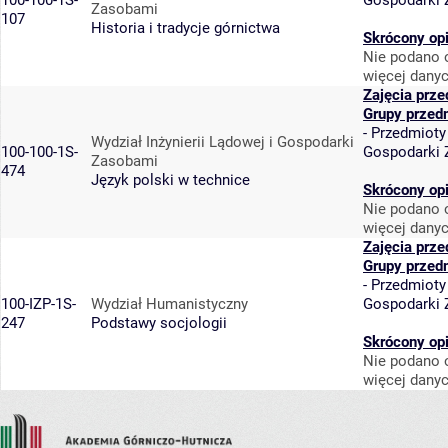
100-100-1S-
Gospodarki
Zasobami
107
Historia i tradycje górnictwa
Skrócony op
Nie podano o
więcej danyc
Zajęcia prz
Grupy przed
-
Przedmioty
Wydział Inżynierii Lądowej i Gospodarki
100-100-1S-
Gospodarki
Zasobami
474
Język polski w technice
Skrócony op
Nie podano o
więcej danyc
Zajęcia prz
Grupy przed
-
Przedmioty
100-IZP-1S-
Wydział Humanistyczny
Gospodarki
247
Podstawy socjologii
Skrócony op
Nie podano o
więcej danyc