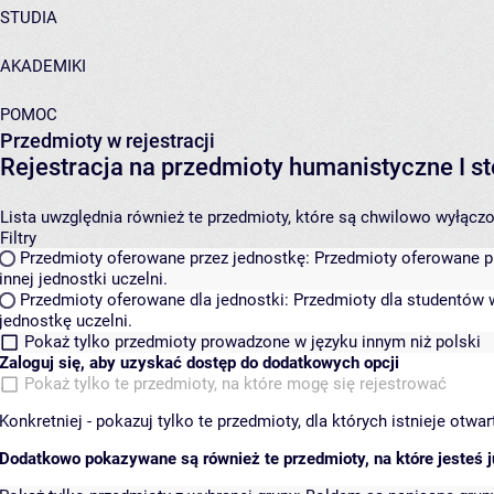
STUDIA
AKADEMIKI
POMOC
Przedmioty w rejestracji
Rejestracja na przedmioty humanistyczne I
Lista uwzględnia również te przedmioty, które są chwilowo wyłączone
Filtry
Przedmioty oferowane przez jednostkę:
Przedmioty oferowane pr
innej jednostki uczelni.
Przedmioty oferowane dla jednostki:
Przedmioty dla studentów w
jednostkę uczelni.
Pokaż tylko przedmioty prowadzone w języku innym niż polski
Zaloguj się, aby uzyskać dostęp do dodatkowych opcji
Pokaż tylko te przedmioty, na które mogę się rejestrować
Konkretniej - pokazuj tylko te przedmioty, dla których istnieje otw
Dodatkowo pokazywane są również te przedmioty, na które jesteś ju