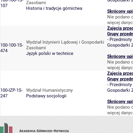
100-100-1S-
Gospodarki 
Zasobami
107
Historia i tradycje górnictwa
Skrócony opi
Nie podano o
więcej danyc
Zajęcia prze
Grupy przed
-
Przedmioty
Wydział Inżynierii Lądowej i Gospodarki
100-100-1S-
Gospodarki 
Zasobami
474
Język polski w technice
Skrócony opi
Nie podano o
więcej danyc
Zajęcia prze
Grupy przed
-
Przedmioty
100-IZP-1S-
Wydział Humanistyczny
Gospodarki 
247
Podstawy socjologii
Skrócony opi
Nie podano o
więcej danyc