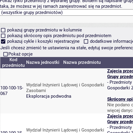
Pokaż tylko przedmioty z wybranej grupy:
Boldem są napisane grupy 
taka, że możesz w jej ramach zarejestrować się na przedmiot.
pokazuj grupy przedmiotu w kolumnie
pokazuj skrócony opis przedmiotu pod przedmiotem
pokazuj cykle i koszyki rejestracyjne
dodatkowe informacje 
Jeśli chcesz zmienić te ustawienia na stałe, edytuj swoje prefere
Pokaż opcje
Kod
Nazwa jednostki
Nazwa przedmiotu
przedmiotu
Zajęcia prze
Grupy przed
-
Przedmioty
Wydział Inżynierii Lądowej i Gospodarki
100-100-1S-
Gospodarki 
Zasobami
067
Eksploracja podwodna
Skrócony opi
Nie podano o
więcej danyc
Zajęcia prze
Grupy przed
-
Przedmioty
Wydział Inżynierii Lądowej i Gospodarki