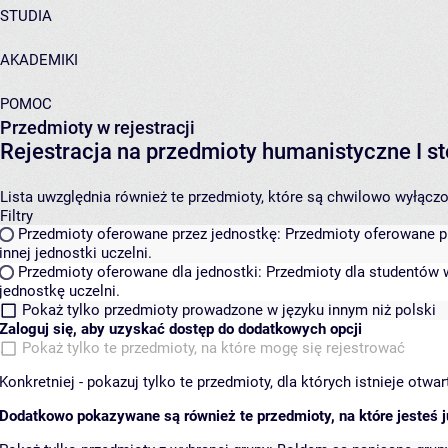
STUDIA
AKADEMIKI
POMOC
Przedmioty w rejestracji
Rejestracja na przedmioty humanistyczne I
Lista uwzględnia również te przedmioty, które są chwilowo wyłączone
Filtry
Przedmioty oferowane przez jednostkę:
Przedmioty oferowane pr
innej jednostki uczelni.
Przedmioty oferowane dla jednostki:
Przedmioty dla studentów w
jednostkę uczelni.
Pokaż tylko przedmioty prowadzone w języku innym niż polski
Zaloguj się, aby uzyskać dostęp do dodatkowych opcji
Pokaż tylko te przedmioty, na które mogę się rejestrować
Konkretniej - pokazuj tylko te przedmioty, dla których istnieje otw
Dodatkowo pokazywane są również te przedmioty, na które jesteś ju