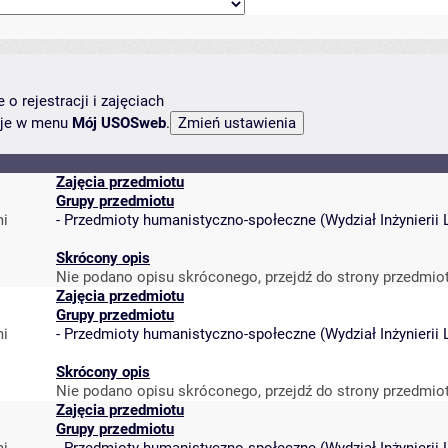
o rejestracji i zajęciach
ncje w menu
Mój USOSweb
.
Zajęcia przedmiotu
Grupy przedmiotu
mi
-
Przedmioty humanistyczno-społeczne
(
Wydział Inżynieri
Skrócony opis
Nie podano opisu skróconego, przejdź do strony przedmio
Zajęcia przedmiotu
Grupy przedmiotu
mi
-
Przedmioty humanistyczno-społeczne
(
Wydział Inżynieri
Skrócony opis
Nie podano opisu skróconego, przejdź do strony przedmio
Zajęcia przedmiotu
Grupy przedmiotu