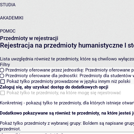
STUDIA
AKADEMIKI
POMOC
Przedmioty w rejestracji
Rejestracja na przedmioty humanistyczne I
Lista uwzględnia również te przedmioty, które są chwilowo wyłączone
Filtry
Przedmioty oferowane przez jednostkę:
Przedmioty oferowane pr
Przedmioty oferowane dla jednostki:
Przedmioty dla studentów w
Pokaż tylko przedmioty prowadzone w języku innym niż polski
Zaloguj się, aby uzyskać dostęp do dodatkowych opcji
Pokaż tylko te przedmioty, na które mogę się rejestrować
Konkretniej - pokazuj tylko te przedmioty, dla których istnieje otw
Dodatkowo pokazywane są również te przedmioty, na które jesteś ju
Pokaż tylko przedmioty z wybranej grupy:
Boldem są napisane grupy 
przedmiot.