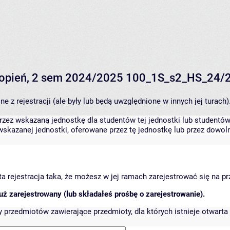
 stopień, 2 sem 2024/2025 100_1S_s2_HS_24/
 z rejestracji (ale były lub będą uwzględnione w innych jej turach)
zez wskazaną jednostkę dla studentów tej jednostki lub studentów 
skazanej jednostki, oferowane przez tę jednostkę lub przez dowoln
arta rejestracja taka, że możesz w jej ramach zarejestrować się na p
ż zarejestrowany (lub składałeś prośbę o zarejestrowanie).
przedmiotów zawierające przedmioty, dla których istnieje otwarta 