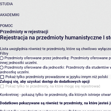
STUDIA
AKADEMIKI
POMOC
Przedmioty w rejestracji
Rejestracja na przedmioty humanistyczne I
Lista uwzględnia również te przedmioty, które są chwilowo wyłączone
Filtry
Przedmioty oferowane przez jednostkę:
Przedmioty oferowane pr
innej jednostki uczelni.
Przedmioty oferowane dla jednostki:
Przedmioty dla studentów w
jednostkę uczelni.
Pokaż tylko przedmioty prowadzone w języku innym niż polski
Zaloguj się, aby uzyskać dostęp do dodatkowych opcji
Pokaż tylko te przedmioty, na które mogę się rejestrować
Konkretniej - pokazuj tylko te przedmioty, dla których istnieje otw
Dodatkowo pokazywane są również te przedmioty, na które jesteś ju