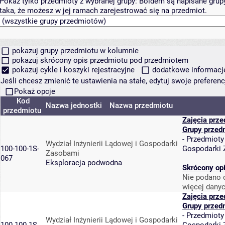
Pokaż tylko przedmioty z wybranej grupy:
Boldem są napisane grupy 
taka, że możesz w jej ramach zarejestrować się na przedmiot.
pokazuj grupy przedmiotu w kolumnie
pokazuj skrócony opis przedmiotu pod przedmiotem
pokazuj cykle i koszyki rejestracyjne
dodatkowe informacje 
Jeśli chcesz zmienić te ustawienia na stałe, edytuj swoje prefere
Pokaż opcje
Kod
Nazwa jednostki
Nazwa przedmiotu
przedmiotu
Zajęcia prz
Grupy przed
-
Przedmioty
Wydział Inżynierii Lądowej i Gospodarki
100-100-1S-
Gospodarki
Zasobami
067
Eksploracja podwodna
Skrócony op
Nie podano o
więcej danyc
Zajęcia prz
Grupy przed
-
Przedmioty
Wydział Inżynierii Lądowej i Gospodarki