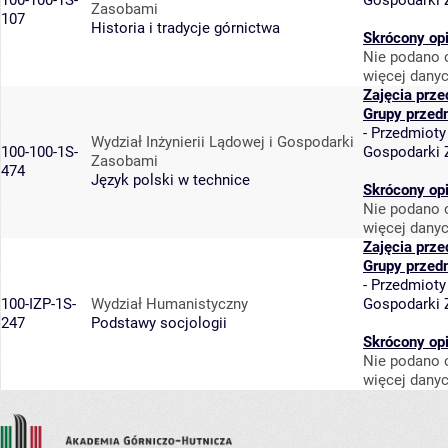
100-100-1S-
Gospodarki
Zasobami
107
Historia i tradycje górnictwa
Skrócony op
Nie podano o
więcej danyc
Zajęcia prz
Grupy przed
-
Przedmioty
Wydział Inżynierii Lądowej i Gospodarki
100-100-1S-
Gospodarki
Zasobami
474
Język polski w technice
Skrócony op
Nie podano o
więcej danyc
Zajęcia prz
Grupy przed
-
Przedmioty
100-IZP-1S-
Wydział Humanistyczny
Gospodarki
247
Podstawy socjologii
Skrócony op
Nie podano o
więcej danyc