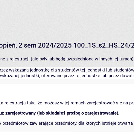
 stopień, 2 sem 2024/2025 100_1S_s2_HS_24/
 z rejestracji (ale były lub będą uwzględnione w innych jej turach)
zez wskazaną jednostkę dla studentów tej jednostki lub studentów 
skazanej jednostki, oferowane przez tę jednostkę lub przez dowoln
arta rejestracja taka, że możesz w jej ramach zarejestrować się na p
ż zarejestrowany (lub składałeś prośbę o zarejestrowanie).
przedmiotów zawierające przedmioty, dla których istnieje otwarta 