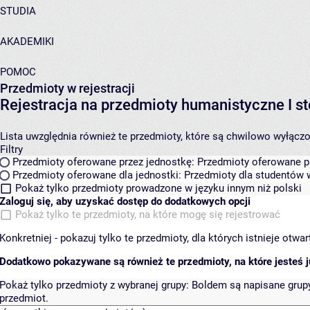
STUDIA
AKADEMIKI
POMOC
Przedmioty w rejestracji
Rejestracja na przedmioty humanistyczne I
Lista uwzględnia również te przedmioty, które są chwilowo wyłączone
Filtry
Przedmioty oferowane przez jednostkę:
Przedmioty oferowane pr
Przedmioty oferowane dla jednostki:
Przedmioty dla studentów w
Pokaż tylko przedmioty prowadzone w języku innym niż polski
Zaloguj się, aby uzyskać dostęp do dodatkowych opcji
Pokaż tylko te przedmioty, na które mogę się rejestrować
Konkretniej - pokazuj tylko te przedmioty, dla których istnieje otw
Dodatkowo pokazywane są również te przedmioty, na które jesteś ju
Pokaż tylko przedmioty z wybranej grupy:
Boldem są napisane grupy 
przedmiot.