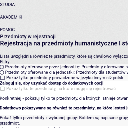
STUDIA
AKADEMIKI
POMOC
Przedmioty w rejestracji
Rejestracja na przedmioty humanistyczne I
Lista uwzględnia również te przedmioty, które są chwilowo wyłączone
Filtry
Przedmioty oferowane przez jednostkę:
Przedmioty oferowane pr
Przedmioty oferowane dla jednostki:
Przedmioty dla studentów w
Pokaż tylko przedmioty prowadzone w języku innym niż polski
Zaloguj się, aby uzyskać dostęp do dodatkowych opcji
Pokaż tylko te przedmioty, na które mogę się rejestrować
Konkretniej - pokazuj tylko te przedmioty, dla których istnieje otw
Dodatkowo pokazywane są również te przedmioty, na które jesteś ju
Pokaż tylko przedmioty z wybranej grupy:
Boldem są napisane grupy 
przedmiot.