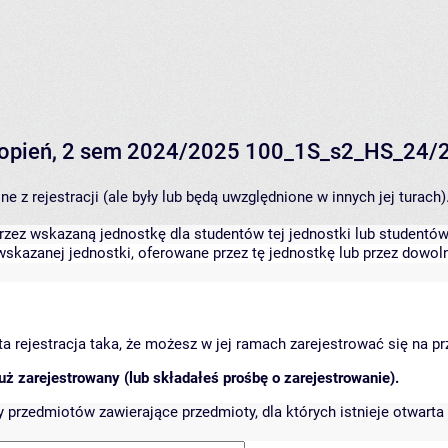
 stopień, 2 sem 2024/2025 100_1S_s2_HS_24/
 z rejestracji (ale były lub będą uwzględnione w innych jej turach)
zez wskazaną jednostkę dla studentów tej jednostki lub studentów 
skazanej jednostki, oferowane przez tę jednostkę lub przez dowoln
arta rejestracja taka, że możesz w jej ramach zarejestrować się na p
ż zarejestrowany (lub składałeś prośbę o zarejestrowanie).
przedmiotów zawierające przedmioty, dla których istnieje otwarta 