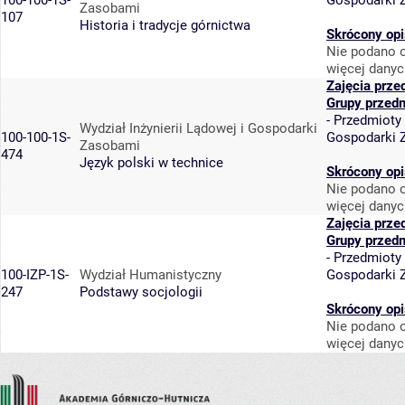
100-100-1S-
Gospodarki 
Zasobami
107
Historia i tradycje górnictwa
Skrócony opi
Nie podano o
więcej danyc
Zajęcia prze
Grupy przed
-
Przedmioty
Wydział Inżynierii Lądowej i Gospodarki
100-100-1S-
Gospodarki 
Zasobami
474
Język polski w technice
Skrócony opi
Nie podano o
więcej danyc
Zajęcia prze
Grupy przed
-
Przedmioty
100-IZP-1S-
Wydział Humanistyczny
Gospodarki 
247
Podstawy socjologii
Skrócony opi
Nie podano o
więcej danyc