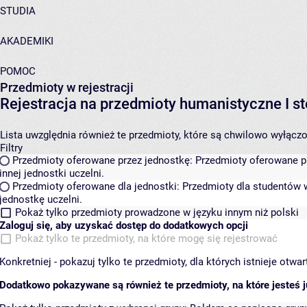
STUDIA
AKADEMIKI
POMOC
Przedmioty w rejestracji
Rejestracja na przedmioty humanistyczne I
Lista uwzględnia również te przedmioty, które są chwilowo wyłączone
Filtry
Przedmioty oferowane przez jednostkę:
Przedmioty oferowane pr
innej jednostki uczelni.
Przedmioty oferowane dla jednostki:
Przedmioty dla studentów w
jednostkę uczelni.
Pokaż tylko przedmioty prowadzone w języku innym niż polski
Zaloguj się, aby uzyskać dostęp do dodatkowych opcji
Pokaż tylko te przedmioty, na które mogę się rejestrować
Konkretniej - pokazuj tylko te przedmioty, dla których istnieje otw
Dodatkowo pokazywane są również te przedmioty, na które jesteś ju