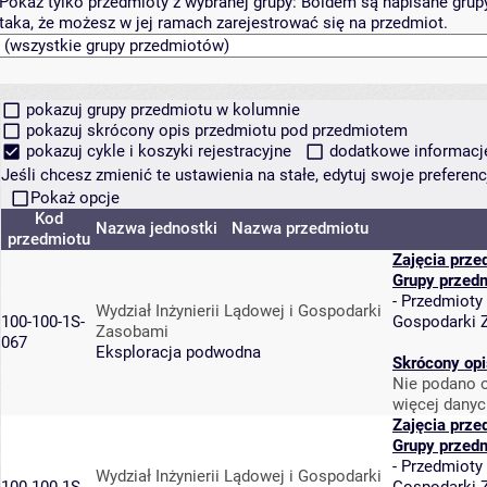
Pokaż tylko przedmioty z wybranej grupy:
Boldem są napisane grupy 
taka, że możesz w jej ramach zarejestrować się na przedmiot.
pokazuj grupy przedmiotu w kolumnie
pokazuj skrócony opis przedmiotu pod przedmiotem
pokazuj cykle i koszyki rejestracyjne
dodatkowe informacje 
Jeśli chcesz zmienić te ustawienia na stałe, edytuj swoje prefere
Pokaż opcje
Kod
Nazwa jednostki
Nazwa przedmiotu
przedmiotu
Zajęcia prze
Grupy przed
-
Przedmioty
Wydział Inżynierii Lądowej i Gospodarki
100-100-1S-
Gospodarki 
Zasobami
067
Eksploracja podwodna
Skrócony opi
Nie podano o
więcej danyc
Zajęcia prze
Grupy przed
-
Przedmioty
Wydział Inżynierii Lądowej i Gospodarki