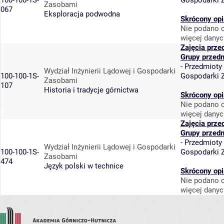
100-100-1S-
Gospodarki 
Zasobami
067
Eksploracja podwodna
Skrócony opi
Nie podano o
więcej danyc
Zajęcia prze
Grupy przed
-
Przedmioty
Wydział Inżynierii Lądowej i Gospodarki
100-100-1S-
Gospodarki 
Zasobami
107
Historia i tradycje górnictwa
Skrócony opi
Nie podano o
więcej danyc
Zajęcia prze
Grupy przed
-
Przedmioty
Wydział Inżynierii Lądowej i Gospodarki
100-100-1S-
Gospodarki 
Zasobami
474
Język polski w technice
Skrócony opi
Nie podano o
więcej danyc