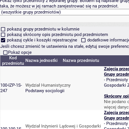
Pokaż tylko przedmioty z wybranej grupy:
Boldem są napisane grupy 
taka, że możesz w jej ramach zarejestrować się na przedmiot.
pokazuj grupy przedmiotu w kolumnie
pokazuj skrócony opis przedmiotu pod przedmiotem
pokazuj cykle i koszyki rejestracyjne
dodatkowe informacje 
Jeśli chcesz zmienić te ustawienia na stałe, edytuj swoje prefere
Pokaż opcje
Kod
Nazwa jednostki
Nazwa przedmiotu
przedmiotu
Zajęcia prze
Grupy przed
-
Przedmioty
100-IZP-1S-
Wydział Humanistyczny
Gospodarki 
247
Podstawy socjologii
Skrócony opi
Nie podano o
więcej danyc
Zajęcia prze
Grupy przed
-
Przedmioty
Wydział Inżynierii Lądowej i Gospodarki