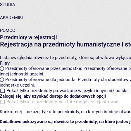
STUDIA
AKADEMIKI
POMOC
Przedmioty w rejestracji
Rejestracja na przedmioty humanistyczne I
Lista uwzględnia również te przedmioty, które są chwilowo wyłączone
Filtry
Przedmioty oferowane przez jednostkę:
Przedmioty oferowane pr
innej jednostki uczelni.
Przedmioty oferowane dla jednostki:
Przedmioty dla studentów w
jednostkę uczelni.
Pokaż tylko przedmioty prowadzone w języku innym niż polski
Zaloguj się, aby uzyskać dostęp do dodatkowych opcji
Pokaż tylko te przedmioty, na które mogę się rejestrować
Konkretniej - pokazuj tylko te przedmioty, dla których istnieje otw
Dodatkowo pokazywane są również te przedmioty, na które jesteś ju