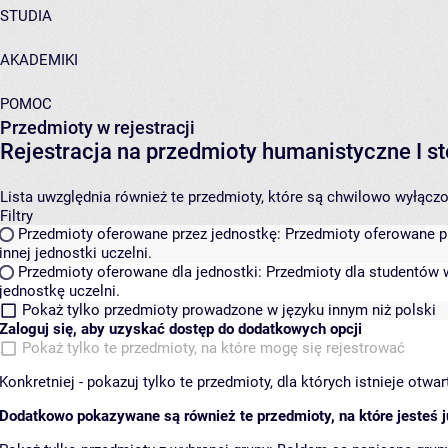
STUDIA
AKADEMIKI
POMOC
Przedmioty w rejestracji
Rejestracja na przedmioty humanistyczne I
Lista uwzględnia również te przedmioty, które są chwilowo wyłączone
Filtry
Przedmioty oferowane przez jednostkę:
Przedmioty oferowane pr
innej jednostki uczelni.
Przedmioty oferowane dla jednostki:
Przedmioty dla studentów w
jednostkę uczelni.
Pokaż tylko przedmioty prowadzone w języku innym niż polski
Zaloguj się, aby uzyskać dostęp do dodatkowych opcji
Pokaż tylko te przedmioty, na które mogę się rejestrować
Konkretniej - pokazuj tylko te przedmioty, dla których istnieje otw
Dodatkowo pokazywane są również te przedmioty, na które jesteś ju