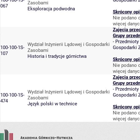
100-100-1S-
Gospodarki 
Zasobami
067
Eksploracja podwodna
Skrócony opi
Nie podano o
więcej danyc
Zajęcia prze
Grupy przed
-
Przedmioty
Wydział Inżynierii Lądowej i Gospodarki
100-100-1S-
Gospodarki 
Zasobami
107
Historia i tradycje górnictwa
Skrócony opi
Nie podano o
więcej danyc
Zajęcia prze
Grupy przed
-
Przedmioty
Wydział Inżynierii Lądowej i Gospodarki
100-100-1S-
Gospodarki 
Zasobami
474
Język polski w technice
Skrócony opi
Nie podano o
więcej danyc