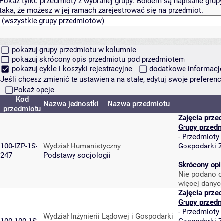
Pokaż tylko przedmioty z wybranej grupy:
Boldem są napisane grupy 
taka, że możesz w jej ramach zarejestrować się na przedmiot.
pokazuj grupy przedmiotu w kolumnie
pokazuj skrócony opis przedmiotu pod przedmiotem
pokazuj cykle i koszyki rejestracyjne
dodatkowe informacje 
Jeśli chcesz zmienić te ustawienia na stałe, edytuj swoje prefere
Pokaż opcje
Kod
Nazwa jednostki
Nazwa przedmiotu
przedmiotu
Zajęcia prze
Grupy przed
-
Przedmioty
100-IZP-1S-
Wydział Humanistyczny
Gospodarki 
247
Podstawy socjologii
Skrócony opi
Nie podano o
więcej danyc
Zajęcia prze
Grupy przed
-
Przedmioty
Wydział Inżynierii Lądowej i Gospodarki