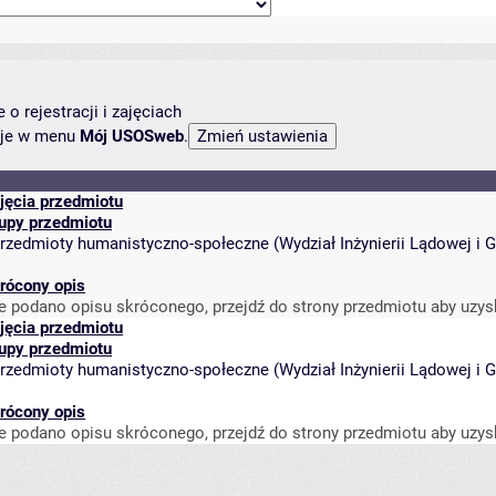
o rejestracji i zajęciach
ncje w menu
Mój USOSweb
.
jęcia przedmiotu
upy przedmiotu
rzedmioty humanistyczno-społeczne
(
Wydział Inżynierii Lądowej i
rócony opis
e podano opisu skróconego, przejdź do strony przedmiotu aby uzys
jęcia przedmiotu
upy przedmiotu
rzedmioty humanistyczno-społeczne
(
Wydział Inżynierii Lądowej i
rócony opis
e podano opisu skróconego, przejdź do strony przedmiotu aby uzys