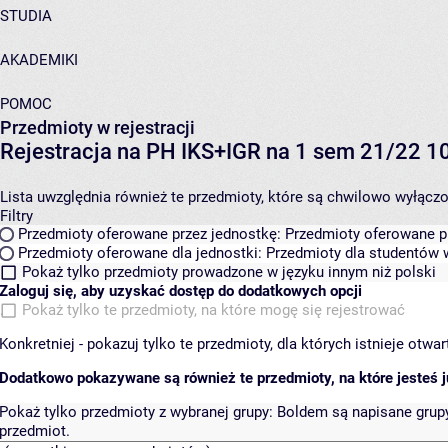
STUDIA
AKADEMIKI
POMOC
Przedmioty w rejestracji
Rejestracja na PH IKS+IGR na 1 sem 21/22 
Lista uwzględnia również te przedmioty, które są chwilowo wyłączone
Filtry
Przedmioty oferowane przez jednostkę:
Przedmioty oferowane pr
Przedmioty oferowane dla jednostki:
Przedmioty dla studentów w
Pokaż tylko przedmioty prowadzone w języku innym niż polski
Zaloguj się, aby uzyskać dostęp do dodatkowych opcji
Pokaż tylko te przedmioty, na które mogę się rejestrować
Konkretniej - pokazuj tylko te przedmioty, dla których istnieje otw
Dodatkowo pokazywane są również te przedmioty, na które jesteś ju
Pokaż tylko przedmioty z wybranej grupy:
Boldem są napisane grupy 
przedmiot.