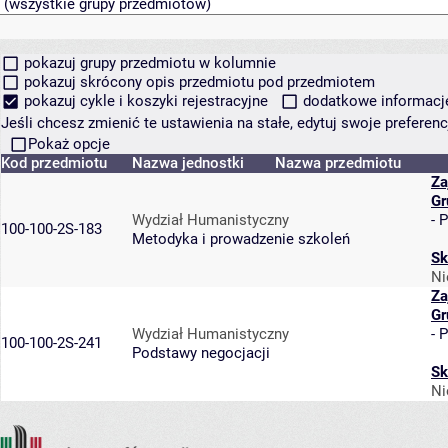
pokazuj grupy przedmiotu w kolumnie
pokazuj skrócony opis przedmiotu pod przedmiotem
pokazuj cykle i koszyki rejestracyjne
dodatkowe informacje 
Jeśli chcesz zmienić te ustawienia na stałe, edytuj swoje prefere
Pokaż opcje
Kod przedmiotu
Nazwa jednostki
Nazwa przedmiotu
Za
Gr
Wydział Humanistyczny
-
P
100-100-2S-183
Metodyka i prowadzenie szkoleń
Sk
Ni
Za
Gr
Wydział Humanistyczny
-
P
100-100-2S-241
Podstawy negocjacji
Sk
Ni