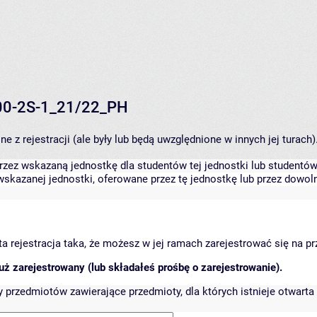
100-2S-1_21/22_PH
 z rejestracji (ale były lub będą uwzględnione w innych jej turach)
zez wskazaną jednostkę dla studentów tej jednostki lub studentów 
skazanej jednostki, oferowane przez tę jednostkę lub przez dowoln
arta rejestracja taka, że możesz w jej ramach zarejestrować się na p
ż zarejestrowany (lub składałeś prośbę o zarejestrowanie).
przedmiotów zawierające przedmioty, dla których istnieje otwarta 