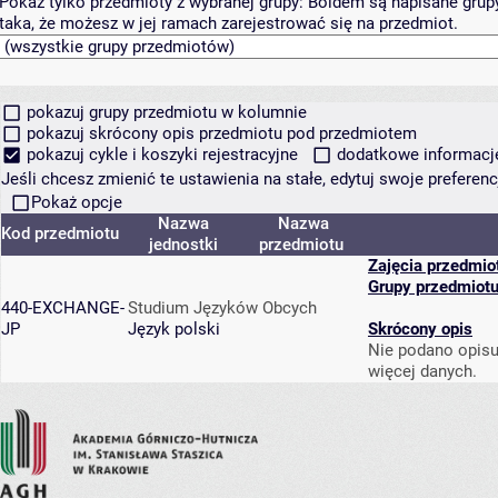
Pokaż tylko przedmioty z wybranej grupy:
Boldem są napisane grupy 
taka, że możesz w jej ramach zarejestrować się na przedmiot.
pokazuj grupy przedmiotu w kolumnie
pokazuj skrócony opis przedmiotu pod przedmiotem
pokazuj cykle i koszyki rejestracyjne
dodatkowe informacje 
Jeśli chcesz zmienić te ustawienia na stałe, edytuj swoje prefere
Pokaż opcje
Nazwa
Nazwa
Kod przedmiotu
jednostki
przedmiotu
Zajęcia przedmio
Grupy przedmiot
440-EXCHANGE-
Studium Języków Obcych
JP
Język polski
Skrócony opis
Nie podano opisu
więcej danych.