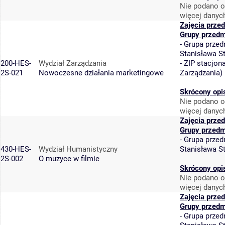
Nie podano o
więcej danyc
Zajęcia prze
Grupy przedm
-
Grupa przed
Stanisława S
200-HES-
Wydział Zarządzania
-
ZIP stacjon
2S-021
Nowoczesne działania marketingowe
Zarządzania
)
Skrócony opi
Nie podano o
więcej danyc
Zajęcia prze
Grupy przedm
-
Grupa przed
430-HES-
Wydział Humanistyczny
Stanisława S
2S-002
O muzyce w filmie
Skrócony opi
Nie podano o
więcej danyc
Zajęcia prze
Grupy przedm
-
Grupa przed