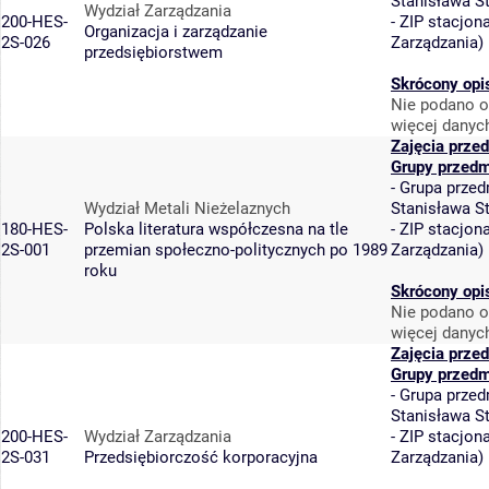
Stanisława S
Wydział Zarządzania
200-HES-
-
ZIP stacjon
Organizacja i zarządzanie
2S-026
Zarządzania
)
przedsiębiorstwem
Skrócony opi
Nie podano o
więcej danyc
Zajęcia prze
Grupy przedm
-
Grupa przed
Wydział Metali Nieżelaznych
Stanisława S
180-HES-
Polska literatura współczesna na tle
-
ZIP stacjon
2S-001
przemian społeczno-politycznych po 1989
Zarządzania
)
roku
Skrócony opi
Nie podano o
więcej danyc
Zajęcia prze
Grupy przedm
-
Grupa przed
Stanisława S
200-HES-
Wydział Zarządzania
-
ZIP stacjon
2S-031
Przedsiębiorczość korporacyjna
Zarządzania
)