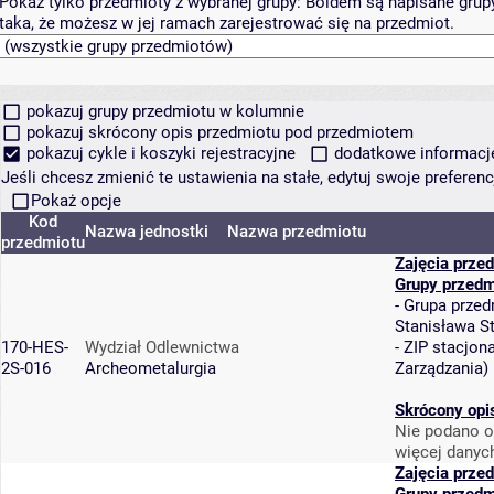
Pokaż tylko przedmioty z wybranej grupy:
Boldem są napisane grupy 
taka, że możesz w jej ramach zarejestrować się na przedmiot.
pokazuj grupy przedmiotu w kolumnie
pokazuj skrócony opis przedmiotu pod przedmiotem
pokazuj cykle i koszyki rejestracyjne
dodatkowe informacje 
Jeśli chcesz zmienić te ustawienia na stałe, edytuj swoje prefere
Pokaż opcje
Kod
Nazwa jednostki
Nazwa przedmiotu
przedmiotu
Zajęcia prze
Grupy przedm
-
Grupa przed
Stanisława S
170-HES-
Wydział Odlewnictwa
-
ZIP stacjon
2S-016
Archeometalurgia
Zarządzania
)
Skrócony opi
Nie podano o
więcej danyc
Zajęcia prze