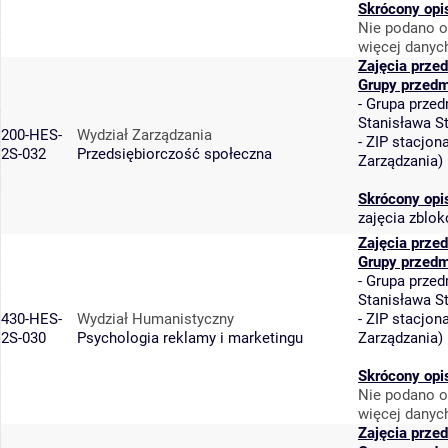
Skrócony opi
Nie podano o
więcej danyc
Zajęcia prze
Grupy przedm
-
Grupa przed
Stanisława S
200-HES-
Wydział Zarządzania
-
ZIP stacjon
2S-032
Przedsiębiorczość społeczna
Zarządzania
)
Skrócony opi
zajęcia zblo
Zajęcia prze
Grupy przedm
-
Grupa przed
Stanisława S
430-HES-
Wydział Humanistyczny
-
ZIP stacjon
2S-030
Psychologia reklamy i marketingu
Zarządzania
)
Skrócony opi
Nie podano o
więcej danyc
Zajęcia prze