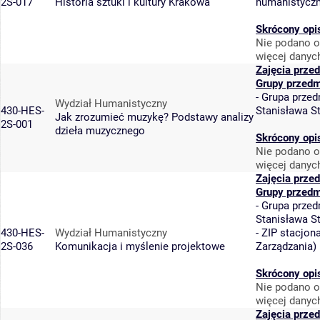
2S-017
Historia sztuki i kultury Krakowa
humanistycz
Skrócony opi
Nie podano o
więcej danyc
Zajęcia prze
Grupy przedm
-
Grupa przed
Wydział Humanistyczny
430-HES-
Stanisława S
Jak zrozumieć muzykę? Podstawy analizy
2S-001
dzieła muzycznego
Skrócony opi
Nie podano o
więcej danyc
Zajęcia prze
Grupy przedm
-
Grupa przed
Stanisława S
430-HES-
Wydział Humanistyczny
-
ZIP stacjon
2S-036
Komunikacja i myślenie projektowe
Zarządzania
)
Skrócony opi
Nie podano o
więcej danyc
Zajęcia prze