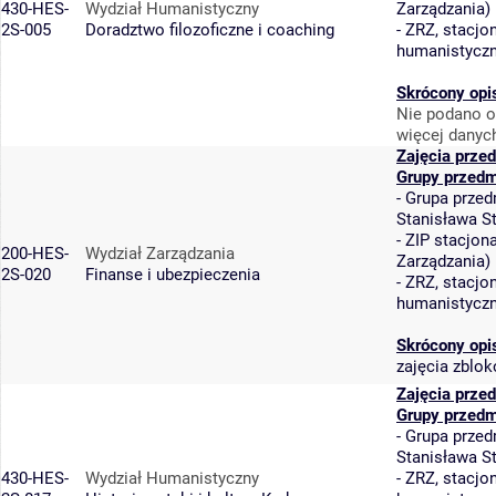
430-HES-
Wydział Humanistyczny
Zarządzania
)
2S-005
Doradztwo filozoficzne i coaching
-
ZRZ, stacjon
humanistycz
Skrócony opi
Nie podano o
więcej danyc
Zajęcia prze
Grupy przedm
-
Grupa przed
Stanisława S
-
ZIP stacjon
200-HES-
Wydział Zarządzania
Zarządzania
)
2S-020
Finanse i ubezpieczenia
-
ZRZ, stacjon
humanistycz
Skrócony opi
zajęcia zblo
Zajęcia prze
Grupy przedm
-
Grupa przed
Stanisława S
430-HES-
Wydział Humanistyczny
-
ZRZ, stacjon