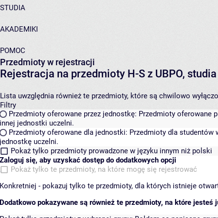
STUDIA
AKADEMIKI
POMOC
Przedmioty w rejestracji
Rejestracja na przedmioty H-S z UBPO, studia
Lista uwzględnia również te przedmioty, które są chwilowo wyłączone
Filtry
Przedmioty oferowane przez jednostkę:
Przedmioty oferowane pr
innej jednostki uczelni.
Przedmioty oferowane dla jednostki:
Przedmioty dla studentów w
jednostkę uczelni.
Pokaż tylko przedmioty prowadzone w języku innym niż polski
Zaloguj się, aby uzyskać dostęp do dodatkowych opcji
Pokaż tylko te przedmioty, na które mogę się rejestrować
Konkretniej - pokazuj tylko te przedmioty, dla których istnieje otw
Dodatkowo pokazywane są również te przedmioty, na które jesteś ju