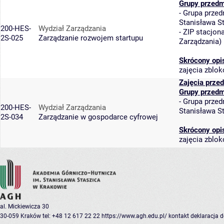
Grupy przedm
-
Grupa przed
Stanisława S
200-HES-
Wydział Zarządzania
-
ZIP stacjon
2S-025
Zarządzanie rozwojem startupu
Zarządzania
)
Skrócony opi
zajęcia zblo
Zajęcia prze
Grupy przedm
-
Grupa przed
200-HES-
Wydział Zarządzania
Stanisława S
2S-034
Zarządzanie w gospodarce cyfrowej
Skrócony opi
zajęcia zblo
al. Mickiewicza 30
30-059 Kraków
tel: +48 12 617 22 22
https://www.agh.edu.pl/
kontakt
deklaracja 