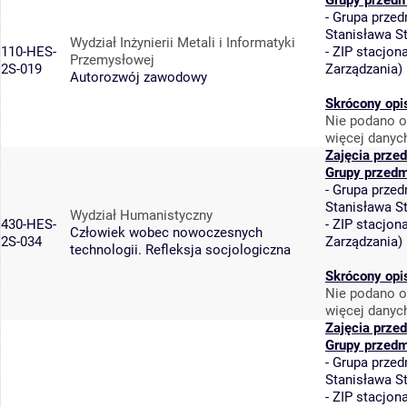
Grupy przedm
-
Grupa przed
Stanisława S
Wydział Inżynierii Metali i Informatyki
110-HES-
-
ZIP stacjon
Przemysłowej
2S-019
Zarządzania
)
Autorozwój zawodowy
Skrócony opi
Nie podano o
więcej danyc
Zajęcia prze
Grupy przedm
-
Grupa przed
Stanisława S
Wydział Humanistyczny
430-HES-
-
ZIP stacjon
Człowiek wobec nowoczesnych
2S-034
Zarządzania
)
technologii. Refleksja socjologiczna
Skrócony opi
Nie podano o
więcej danyc
Zajęcia prze
Grupy przedm
-
Grupa przed
Stanisława S
-
ZIP stacjon