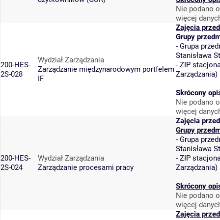
Nie podano o
więcej danyc
Zajęcia prze
Grupy przedm
-
Grupa przed
Stanisława S
Wydział Zarządzania
200-HES-
-
ZIP stacjon
Zarządzanie międzynarodowym portfelem
2S-028
Zarządzania
)
IF
Skrócony opi
Nie podano o
więcej danyc
Zajęcia prze
Grupy przedm
-
Grupa przed
Stanisława S
200-HES-
Wydział Zarządzania
-
ZIP stacjon
2S-024
Zarządzanie procesami pracy
Zarządzania
)
Skrócony opi
Nie podano o
więcej danyc
Zajęcia prze