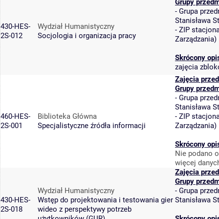
Grupy przedm
-
Grupa przed
Stanisława S
430-HES-
Wydział Humanistyczny
-
ZIP stacjon
2S-012
Socjologia i organizacja pracy
Zarządzania
)
Skrócony opi
zajęcia zblo
Zajęcia prze
Grupy przedm
-
Grupa przed
Stanisława S
460-HES-
Biblioteka Główna
-
ZIP stacjon
2S-001
Specjalistyczne źródła informacji
Zarządzania
)
Skrócony opi
Nie podano o
więcej danyc
Zajęcia prze
Grupy przedm
Wydział Humanistyczny
-
Grupa przed
430-HES-
Wstęp do projektowania i testowania gier
Stanisława S
2S-018
wideo z perspektywy potrzeb
użytkowników (GUR)
Skrócony opi