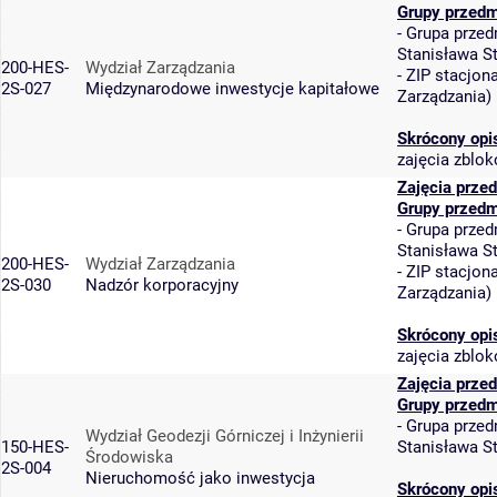
Grupy przedm
-
Grupa przed
Stanisława S
200-HES-
Wydział Zarządzania
-
ZIP stacjon
2S-027
Międzynarodowe inwestycje kapitałowe
Zarządzania
)
Skrócony opi
zajęcia zblo
Zajęcia prze
Grupy przedm
-
Grupa przed
Stanisława S
200-HES-
Wydział Zarządzania
-
ZIP stacjon
2S-030
Nadzór korporacyjny
Zarządzania
)
Skrócony opi
zajęcia zblo
Zajęcia prze
Grupy przedm
-
Grupa przed
Wydział Geodezji Górniczej i Inżynierii
150-HES-
Stanisława S
Środowiska
2S-004
Nieruchomość jako inwestycja
Skrócony opi