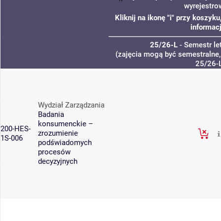
wyrejestro
Kliknij na ikonę "i" przy koszy
informacj
25/26-L
- Semestr le
(zajęcia mogą być semestralne, 
25/26-
Wydział Zarządzania
Badania
konsumenckie –
200-HES-
zrozumienie
1S-006
podświadomych
procesów
decyzyjnych