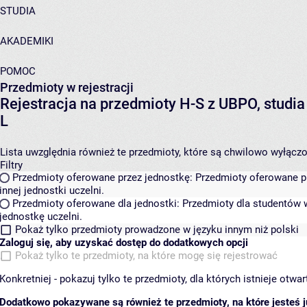
STUDIA
AKADEMIKI
POMOC
Przedmioty w rejestracji
Rejestracja na przedmioty H-S z UBPO, studi
L
Lista uwzględnia również te przedmioty, które są chwilowo wyłączone
Filtry
Przedmioty oferowane przez jednostkę:
Przedmioty oferowane pr
innej jednostki uczelni.
Przedmioty oferowane dla jednostki:
Przedmioty dla studentów w
jednostkę uczelni.
Pokaż tylko przedmioty prowadzone w języku innym niż polski
Zaloguj się, aby uzyskać dostęp do dodatkowych opcji
Pokaż tylko te przedmioty, na które mogę się rejestrować
Konkretniej - pokazuj tylko te przedmioty, dla których istnieje otw
Dodatkowo pokazywane są również te przedmioty, na które jesteś ju