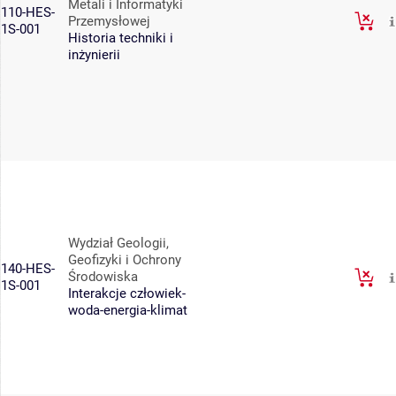
Metali i Informatyki
110-HES-
Przemysłowej
1S-001
Historia techniki i
inżynierii
Wydział Geologii,
Geofizyki i Ochrony
140-HES-
Środowiska
1S-001
Interakcje człowiek-
woda-energia-klimat