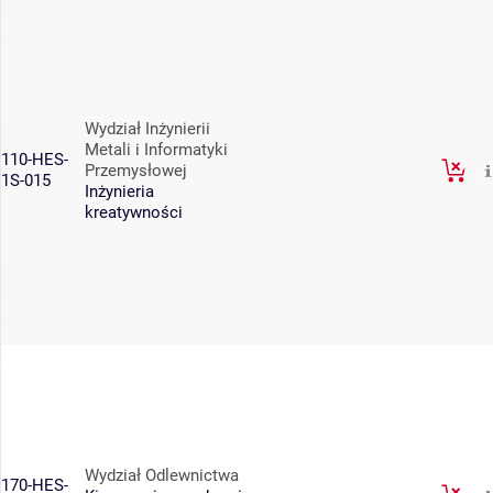
Wydział Inżynierii
Metali i Informatyki
110-HES-
Przemysłowej
1S-015
Inżynieria
kreatywności
Wydział Odlewnictwa
170-HES-