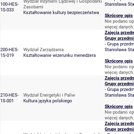
Wydział Inżynierii Lądowej i Gospodarki
100-HES-
Stanisława St
Zasobami
1S-033
Kształtowanie kultury bezpieczeństwa
Skrócony opis
Nie podano op
więcej danych.
Zajęcia przed
Grupy przedmi
-
Grupa przedm
200-HES-
Wydział Zarządzania
Stanisława St
1S-019
Kształtowanie wizerunku menedżera
Skrócony opis
Nie podano op
więcej danych.
Zajęcia przed
Grupy przedmi
-
Grupa przedm
210-HES-
Wydział Energetyki i Paliw
Stanisława St
1S-001
Kultura języka polskiego
Skrócony opis
Nie podano op
więcej danych.
Zajęcia przed
Grupy przedmi