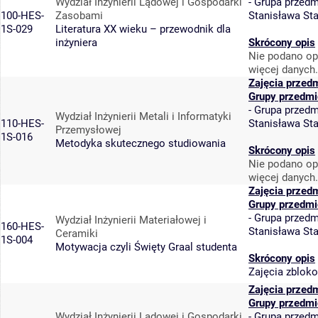
Wydział Inżynierii Lądowej i Gospodarki
-
Grupa przedm
100-HES-
Zasobami
Stanisława St
1S-029
Literatura XX wieku – przewodnik dla
inżyniera
Skrócony opis
Nie podano op
więcej danych.
Zajęcia przed
Grupy przedmi
-
Grupa przedm
Wydział Inżynierii Metali i Informatyki
110-HES-
Stanisława St
Przemysłowej
1S-016
Metodyka skutecznego studiowania
Skrócony opis
Nie podano op
więcej danych.
Zajęcia przed
Grupy przedmi
-
Grupa przedm
Wydział Inżynierii Materiałowej i
160-HES-
Stanisława St
Ceramiki
1S-004
Motywacja czyli Święty Graal studenta
Skrócony opis
Zajęcia zbloko
Zajęcia przed
Grupy przedmi
Wydział Inżynierii Lądowej i Gospodarki
-
Grupa przedm