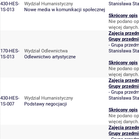
430-HES-
Wydział Humanistyczny
Stanisława St
1S-013
Nowe media w komunikacji społecznej
Skrócony opis
Nie podano op
więcej danych.
Zajęcia przed
Grupy przedmi
-
Grupa przedm
170-HES-
Wydział Odlewnictwa
Stanisława St
1S-013
Odlewnictwo artystyczne
Skrócony opis
Nie podano op
więcej danych.
Zajęcia przed
Grupy przedmi
-
Grupa przedm
430-HES-
Wydział Humanistyczny
Stanisława St
1S-007
Podstawy negocjacji
Skrócony opis
Nie podano op
więcej danych.
Zajęcia przed
Grupy przedmi