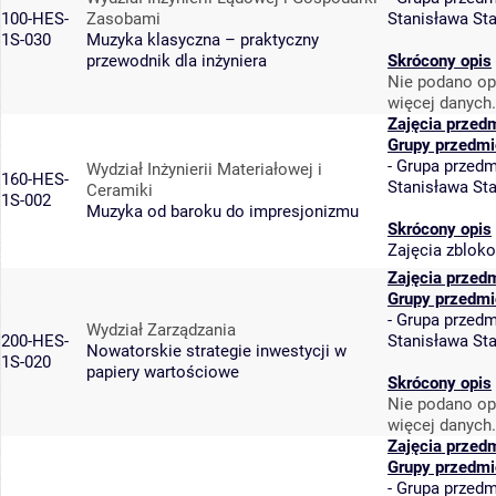
100-HES-
Zasobami
Stanisława St
1S-030
Muzyka klasyczna – praktyczny
przewodnik dla inżyniera
Skrócony opis
Nie podano op
więcej danych.
Zajęcia przed
Grupy przedmi
-
Grupa przedm
Wydział Inżynierii Materiałowej i
160-HES-
Stanisława St
Ceramiki
1S-002
Muzyka od baroku do impresjonizmu
Skrócony opis
Zajęcia zblok
Zajęcia przed
Grupy przedmi
-
Grupa przedm
Wydział Zarządzania
200-HES-
Stanisława St
Nowatorskie strategie inwestycji w
1S-020
papiery wartościowe
Skrócony opis
Nie podano op
więcej danych.
Zajęcia przed
Grupy przedmi
-
Grupa przedm