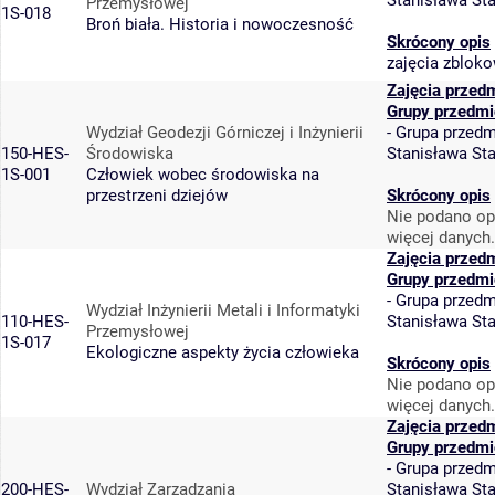
Stanisława St
Przemysłowej
1S-018
Broń biała. Historia i nowoczesność
Skrócony opis
zajęcia zblok
Zajęcia przed
Grupy przedmi
Wydział Geodezji Górniczej i Inżynierii
-
Grupa przedm
150-HES-
Środowiska
Stanisława St
1S-001
Człowiek wobec środowiska na
przestrzeni dziejów
Skrócony opis
Nie podano op
więcej danych.
Zajęcia przed
Grupy przedmi
-
Grupa przedm
Wydział Inżynierii Metali i Informatyki
110-HES-
Stanisława St
Przemysłowej
1S-017
Ekologiczne aspekty życia człowieka
Skrócony opis
Nie podano op
więcej danych.
Zajęcia przed
Grupy przedmi
-
Grupa przedm
200-HES-
Wydział Zarządzania
Stanisława St