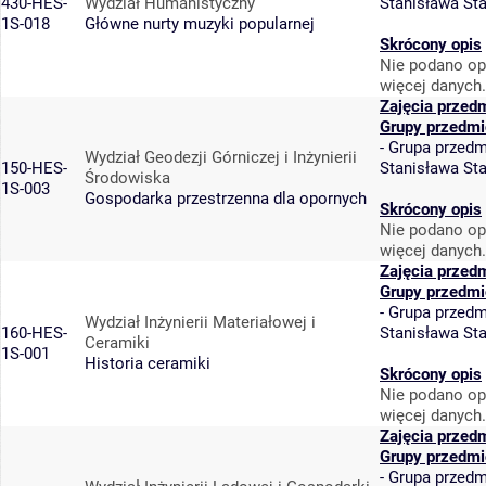
430-HES-
Wydział Humanistyczny
Stanisława St
1S-018
Główne nurty muzyki popularnej
Skrócony opis
Nie podano op
więcej danych.
Zajęcia przed
Grupy przedmi
-
Grupa przedm
Wydział Geodezji Górniczej i Inżynierii
150-HES-
Stanisława St
Środowiska
1S-003
Gospodarka przestrzenna dla opornych
Skrócony opis
Nie podano op
więcej danych.
Zajęcia przed
Grupy przedmi
-
Grupa przedm
Wydział Inżynierii Materiałowej i
160-HES-
Stanisława St
Ceramiki
1S-001
Historia ceramiki
Skrócony opis
Nie podano op
więcej danych.
Zajęcia przed
Grupy przedmi
-
Grupa przedm