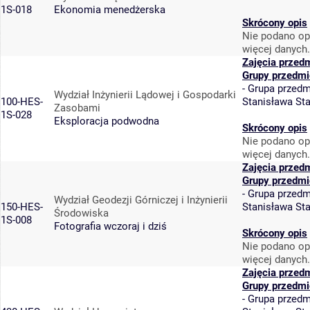
1S-018
Ekonomia menedżerska
Skrócony opis
Nie podano op
więcej danych.
Zajęcia przed
Grupy przedmi
-
Grupa przedm
Wydział Inżynierii Lądowej i Gospodarki
100-HES-
Stanisława St
Zasobami
1S-028
Eksploracja podwodna
Skrócony opis
Nie podano op
więcej danych.
Zajęcia przed
Grupy przedmi
-
Grupa przedm
Wydział Geodezji Górniczej i Inżynierii
150-HES-
Stanisława St
Środowiska
1S-008
Fotografia wczoraj i dziś
Skrócony opis
Nie podano op
więcej danych.
Zajęcia przed
Grupy przedmi
-
Grupa przedm