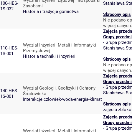
Wydział Inżynierii Lądowej i Gospodarki
100-HES-
Stanisława St
Zasobami
1S-032
Historia i tradycje górnictwa
Skrócony opis
Nie podano op
więcej danych.
Zajęcia przed
Grupy przedmi
-
Grupa przedm
Wydział Inżynierii Metali i Informatyki
110-HES-
Stanisława St
Przemysłowej
1S-001
Historia techniki i inżynierii
Skrócony opis
Nie podano op
więcej danych.
Zajęcia przed
Grupy przedmi
-
Grupa przedm
Wydział Geologii, Geofizyki i Ochrony
140-HES-
Stanisława St
Środowiska
1S-001
Interakcje człowiek-woda-energia-klimat
Skrócony opis
zajęcia zblok
Zajęcia przed
Grupy przedmi
-
Grupa przedm
Wydział Inżynierii Metali i Informatyki