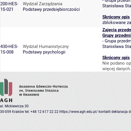
-
Grupa przedm
200-HES-
Wydział Zarządzania
Stanisława St
1S-021
Podstawy przedsiębiorczości
Skrócony opis
zblokowane za
Zajęcia przed
Grupy przedmi
-
Grupa przedm
430-HES-
Wydział Humanistyczny
Stanisława St
1S-008
Podstawy psychologii
Skrócony opis
Nie podano op
więcej danych.
al. Mickiewicza 30
30-059 Kraków
tel: +48 12 617 22 22
https://www.agh.edu.pl/
kontakt
deklaracja 