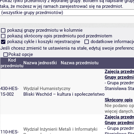
Pokaż tylko przedmioty z wybranej grupy:
Boldem są napisane grupy 
taka, że możesz w jej ramach zarejestrować się na przedmiot.
pokazuj grupy przedmiotu w kolumnie
pokazuj skrócony opis przedmiotu pod przedmiotem
pokazuj cykle i koszyki rejestracyjne
dodatkowe informacje 
Jeśli chcesz zmienić te ustawienia na stałe, edytuj swoje prefere
Pokaż opcje
Kod
Nazwa jednostki
Nazwa przedmiotu
przedmiotu
Zajęcia przed
Grupy przedmi
-
Grupa przedm
430-HES-
Wydział Humanistyczny
Stanisława St
1S-002
Bliski Wschód – kultura i społeczeństwo
Skrócony opis
Nie podano op
więcej danych.
Zajęcia przed
Grupy przedmi
-
Grupa przedm
Wydział Inżynierii Metali i Informatyki
110-HES-