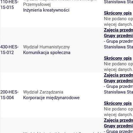
110-HES-
Stanisława St
Przemysłowej
1S-015
Inżynieria kreatywności
Skrócony opis
Nie podano op
więcej danych.
Zajęcia przed
Grupy przedmi
-
Grupa przedm
430-HES-
Wydział Humanistyczny
Stanisława St
1S-012
Komunikacja społeczna
Skrócony opis
Nie podano op
więcej danych.
Zajęcia przed
Grupy przedmi
-
Grupa przedm
200-HES-
Wydział Zarządzania
Stanisława St
1S-004
Korporacje międzynarodowe
Skrócony opis
Nie podano op
więcej danych.
Zajęcia przed
Grupy przedmi
-
Grupa przedm