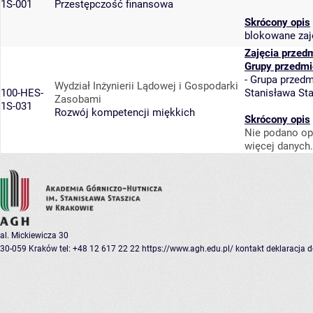
1S-001
Przestępczość finansowa
Skrócony opis
blokowane zaj
Zajęcia przed
Grupy przedmi
-
Grupa przedm
Wydział Inżynierii Lądowej i Gospodarki
100-HES-
Stanisława St
Zasobami
1S-031
Rozwój kompetencji miękkich
Skrócony opis
Nie podano op
więcej danych.
al. Mickiewicza 30
30-059 Kraków
tel: +48 12 617 22 22
https://www.agh.edu.pl/
kontakt
deklaracja 