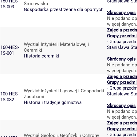
150-HES-
Stanisława St
Środowiska
1S-003
Gospodarka przestrzenna dla opornych
Skrócony opis
Nie podano op
więcej danych.
Zajęcia przed
Grupy przedmi
-
Grupa przedm
Wydział Inżynierii Materiałowej i
160-HES-
Stanisława St
Ceramiki
1S-001
Historia ceramiki
Skrócony opis
Nie podano op
więcej danych.
Zajęcia przed
Grupy przedmi
-
Grupa przedm
Wydział Inżynierii Lądowej i Gospodarki
100-HES-
Stanisława St
Zasobami
1S-032
Historia i tradycje górnictwa
Skrócony opis
Nie podano op
więcej danych.
Zajęcia przed
Grupy przedmi
-
Grupa przedm
Wydział Geologii, Geofizyki i Ochrony