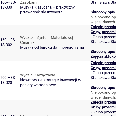
100-HES-
Zasobami
Stanisława St
1S-030
Muzyka klasyczna – praktyczny
przewodnik dla inżyniera
Skrócony opis
Nie podano op
więcej danych.
Zajęcia przed
Grupy przedmi
-
Grupa przedm
Wydział Inżynierii Materiałowej i
160-HES-
Stanisława St
Ceramiki
1S-002
Muzyka od baroku do impresjonizmu
Skrócony opis
Zajęcia zblok
Zajęcia przed
Grupy przedmi
-
Grupa przedm
Wydział Zarządzania
200-HES-
Stanisława St
Nowatorskie strategie inwestycji w
1S-020
papiery wartościowe
Skrócony opis
Nie podano op
więcej danych.
Zajęcia przed
Grupy przedmi
-
Grupa przedm