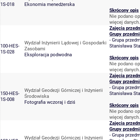
1S-018
Ekonomia menedżerska
Skrócony opis
Nie podano op
więcej danych.
Zajęcia przed
Grupy przedmi
-
Grupa przedm
Wydział Inżynierii Lądowej i Gospodarki
100-HES-
Stanisława St
Zasobami
1S-028
Eksploracja podwodna
Skrócony opis
Nie podano op
więcej danych.
Zajęcia przed
Grupy przedmi
-
Grupa przedm
Wydział Geodezji Górniczej i Inżynierii
150-HES-
Stanisława St
Środowiska
1S-008
Fotografia wczoraj i dziś
Skrócony opis
Nie podano op
więcej danych.
Zajęcia przed
Grupy przedmi
-
Grupa przedm
Wydział Geodezji Górniczej i Inżynierii