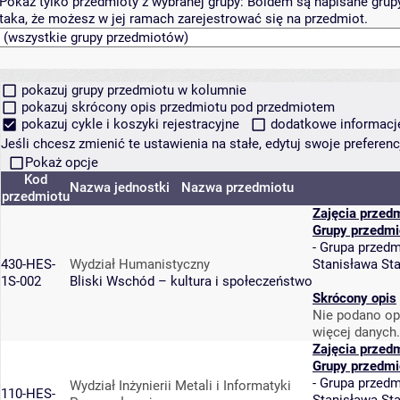
Pokaż tylko przedmioty z wybranej grupy:
Boldem są napisane grupy 
taka, że możesz w jej ramach zarejestrować się na przedmiot.
pokazuj grupy przedmiotu w kolumnie
pokazuj skrócony opis przedmiotu pod przedmiotem
pokazuj cykle i koszyki rejestracyjne
dodatkowe informacje 
Jeśli chcesz zmienić te ustawienia na stałe, edytuj swoje prefere
Pokaż opcje
Kod
Nazwa jednostki
Nazwa przedmiotu
przedmiotu
Zajęcia przed
Grupy przedmi
-
Grupa przedm
430-HES-
Wydział Humanistyczny
Stanisława St
1S-002
Bliski Wschód – kultura i społeczeństwo
Skrócony opis
Nie podano op
więcej danych.
Zajęcia przed
Grupy przedmi
-
Grupa przedm
Wydział Inżynierii Metali i Informatyki
110-HES-