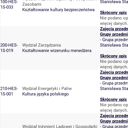
100-HES-
Stanisława St
Zasobami
1S-033
Kształtowanie kultury bezpieczeństwa
Skrócony opis
Nie podano op
więcej danych.
Zajęcia przed
Grupy przedmi
-
Grupa przedm
200-HES-
Wydział Zarządzania
Stanisława St
1S-019
Kształtowanie wizerunku menedżera
Skrócony opis
Nie podano op
więcej danych.
Zajęcia przed
Grupy przedmi
-
Grupa przedm
210-HES-
Wydział Energetyki i Paliw
Stanisława St
1S-001
Kultura języka polskiego
Skrócony opis
Nie podano op
więcej danych.
Zajęcia przed
Grupy przedmi
Wydział Inżynierii Lądowej i Gospodarki
-
Grupa przedm