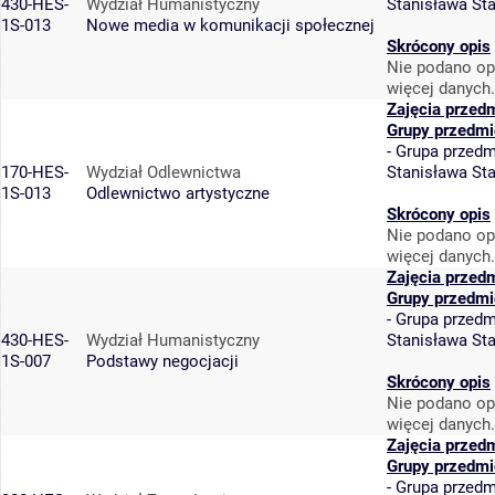
430-HES-
Wydział Humanistyczny
Stanisława St
1S-013
Nowe media w komunikacji społecznej
Skrócony opis
Nie podano op
więcej danych.
Zajęcia przed
Grupy przedmi
-
Grupa przedm
170-HES-
Wydział Odlewnictwa
Stanisława St
1S-013
Odlewnictwo artystyczne
Skrócony opis
Nie podano op
więcej danych.
Zajęcia przed
Grupy przedmi
-
Grupa przedm
430-HES-
Wydział Humanistyczny
Stanisława St
1S-007
Podstawy negocjacji
Skrócony opis
Nie podano op
więcej danych.
Zajęcia przed
Grupy przedmi
-
Grupa przedm