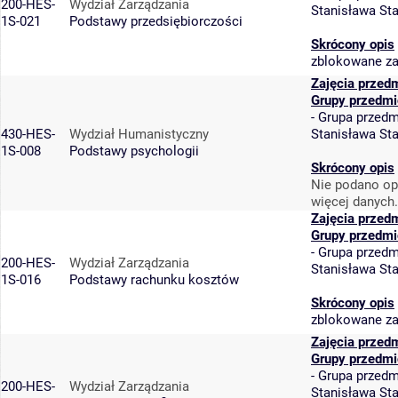
200-HES-
Wydział Zarządzania
Stanisława St
1S-021
Podstawy przedsiębiorczości
Skrócony opis
zblokowane za
Zajęcia przed
Grupy przedmi
-
Grupa przedm
430-HES-
Wydział Humanistyczny
Stanisława St
1S-008
Podstawy psychologii
Skrócony opis
Nie podano op
więcej danych.
Zajęcia przed
Grupy przedmi
-
Grupa przedm
200-HES-
Wydział Zarządzania
Stanisława St
1S-016
Podstawy rachunku kosztów
Skrócony opis
zblokowane za
Zajęcia przed
Grupy przedmi
-
Grupa przedm
200-HES-
Wydział Zarządzania
Stanisława St