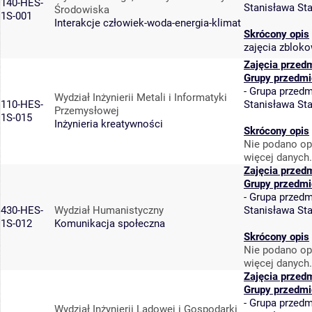
140-HES-
Stanisława St
Środowiska
1S-001
Interakcje człowiek-woda-energia-klimat
Skrócony opis
zajęcia zblok
Zajęcia przed
Grupy przedmi
-
Grupa przedm
Wydział Inżynierii Metali i Informatyki
110-HES-
Stanisława St
Przemysłowej
1S-015
Inżynieria kreatywności
Skrócony opis
Nie podano op
więcej danych.
Zajęcia przed
Grupy przedmi
-
Grupa przedm
430-HES-
Wydział Humanistyczny
Stanisława St
1S-012
Komunikacja społeczna
Skrócony opis
Nie podano op
więcej danych.
Zajęcia przed
Grupy przedmi
-
Grupa przedm
Wydział Inżynierii Lądowej i Gospodarki