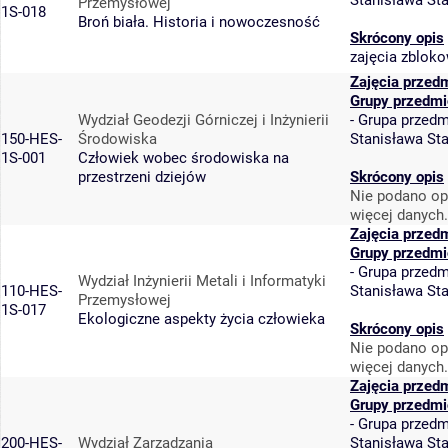
Stanisława St
Przemysłowej
1S-018
Broń biała. Historia i nowoczesność
Skrócony opis
zajęcia zblok
Zajęcia przed
Grupy przedmi
Wydział Geodezji Górniczej i Inżynierii
-
Grupa przedm
150-HES-
Środowiska
Stanisława St
1S-001
Człowiek wobec środowiska na
przestrzeni dziejów
Skrócony opis
Nie podano op
więcej danych.
Zajęcia przed
Grupy przedmi
-
Grupa przedm
Wydział Inżynierii Metali i Informatyki
110-HES-
Stanisława St
Przemysłowej
1S-017
Ekologiczne aspekty życia człowieka
Skrócony opis
Nie podano op
więcej danych.
Zajęcia przed
Grupy przedmi
-
Grupa przedm
200-HES-
Wydział Zarządzania
Stanisława St