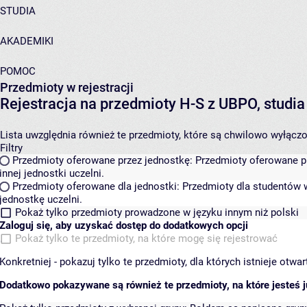
STUDIA
AKADEMIKI
POMOC
Przedmioty w rejestracji
Rejestracja na przedmioty H-S z UBPO, studi
Lista uwzględnia również te przedmioty, które są chwilowo wyłączone
Filtry
Przedmioty oferowane przez jednostkę:
Przedmioty oferowane pr
innej jednostki uczelni.
Przedmioty oferowane dla jednostki:
Przedmioty dla studentów w
jednostkę uczelni.
Pokaż tylko przedmioty prowadzone w języku innym niż polski
Zaloguj się, aby uzyskać dostęp do dodatkowych opcji
Pokaż tylko te przedmioty, na które mogę się rejestrować
Konkretniej - pokazuj tylko te przedmioty, dla których istnieje otw
Dodatkowo pokazywane są również te przedmioty, na które jesteś ju