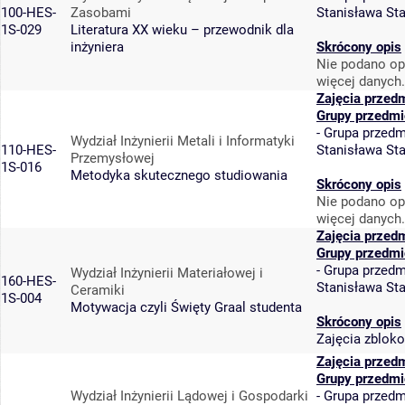
100-HES-
Zasobami
Stanisława St
1S-029
Literatura XX wieku – przewodnik dla
inżyniera
Skrócony opis
Nie podano op
więcej danych.
Zajęcia przed
Grupy przedmi
-
Grupa przedm
Wydział Inżynierii Metali i Informatyki
110-HES-
Stanisława St
Przemysłowej
1S-016
Metodyka skutecznego studiowania
Skrócony opis
Nie podano op
więcej danych.
Zajęcia przed
Grupy przedmi
-
Grupa przedm
Wydział Inżynierii Materiałowej i
160-HES-
Stanisława St
Ceramiki
1S-004
Motywacja czyli Święty Graal studenta
Skrócony opis
Zajęcia zbloko
Zajęcia przed
Grupy przedmi
Wydział Inżynierii Lądowej i Gospodarki
-
Grupa przedm