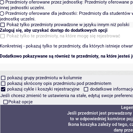
Przedmioty oferowane przez jednostkę:
Przedmioty oferowane pr
innej jednostki uczelni.
Przedmioty oferowane dla jednostki:
Przedmioty dla studentów w
jednostkę uczelni.
Pokaż tylko przedmioty prowadzone w języku innym niż polski
Zaloguj się, aby uzyskać dostęp do dodatkowych opcji
Pokaż tylko te przedmioty, na które mogę się rejestrować
Konkretniej - pokazuj tylko te przedmioty, dla których istnieje otw
Dodatkowo pokazywane są również te przedmioty, na które jesteś ju
pokazuj grupy przedmiotu w kolumnie
pokazuj skrócony opis przedmiotu pod przedmiotem
pokazuj cykle i koszyki rejestracyjne
dodatkowe informacje 
Jeśli chcesz zmienić te ustawienia na stałe, edytuj swoje prefere
Pokaż opcje
Lege
Jeśli przedmiot jest prowadzony
to w odpowiedniej komórce poja
Ikona koszyka zależy od tego, c
dany prze