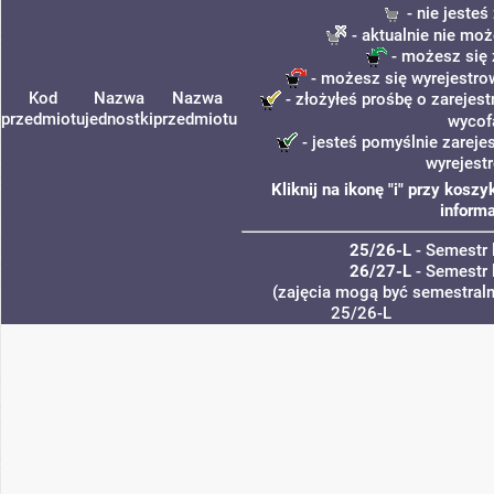
- nie jeste
- aktualnie nie moż
- możesz się 
- możesz się wyrejestro
Kod
Nazwa
Nazwa
- złożyłeś prośbę o zarejest
przedmiotu
jednostki
przedmiotu
wycof
- jesteś pomyślnie zareje
wyrejest
Kliknij na ikonę "i" przy kos
informa
25/26-L
- Semestr 
26/27-L
- Semestr 
(zajęcia mogą być semestralne
25/26-L