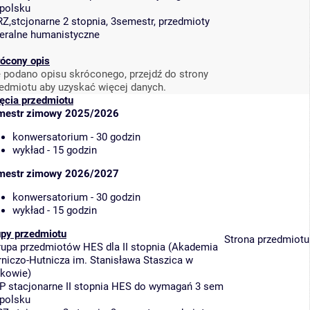
polsku
Z,stcjonarne 2 stopnia, 3semestr, przedmioty
eralne humanistyczne
ócony opis
 podano opisu skróconego, przejdź do strony
edmiotu aby uzyskać więcej danych.
ęcia przedmiotu
mestr zimowy 2025/2026
konwersatorium - 30 godzin
wykład - 15 godzin
mestr zimowy 2026/2027
konwersatorium - 30 godzin
wykład - 15 godzin
upy przedmiotu
Strona przedmiotu
rupa przedmiotów HES dla II stopnia
(
Akademia
niczo-Hutnicza im. Stanisława Staszica w
akowie
)
IP stacjonarne II stopnia HES do wymagań 3 sem
polsku