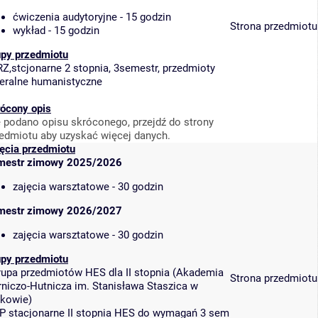
ćwiczenia audytoryjne - 15 godzin
Strona przedmiotu
wykład - 15 godzin
upy przedmiotu
Z,stcjonarne 2 stopnia, 3semestr, przedmioty
eralne humanistyczne
ócony opis
 podano opisu skróconego, przejdź do strony
edmiotu aby uzyskać więcej danych.
ęcia przedmiotu
mestr zimowy 2025/2026
zajęcia warsztatowe - 30 godzin
mestr zimowy 2026/2027
zajęcia warsztatowe - 30 godzin
upy przedmiotu
rupa przedmiotów HES dla II stopnia
(
Akademia
Strona przedmiotu
niczo-Hutnicza im. Stanisława Staszica w
akowie
)
IP stacjonarne II stopnia HES do wymagań 3 sem