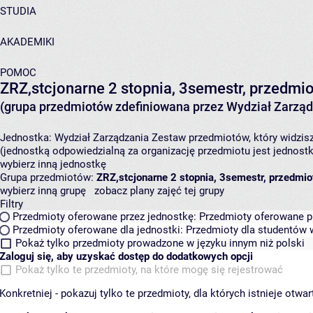
STUDIA
AKADEMIKI
POMOC
ZRZ,stcjonarne 2 stopnia, 3semestr, przedmi
(grupa przedmiotów zdefiniowana przez Wydział Zarząd
Jednostka:
Wydział Zarządzania
Zestaw przedmiotów, który widzisz
(jednostką odpowiedzialną za organizację przedmiotu jest jednost
wybierz inną jednostkę
Grupa przedmiotów:
ZRZ,stcjonarne 2 stopnia, 3semestr, przedmio
wybierz inną grupę
zobacz plany zajęć tej grupy
Filtry
Przedmioty oferowane przez jednostkę:
Przedmioty oferowane pr
Przedmioty oferowane dla jednostki:
Przedmioty dla studentów w
Pokaż tylko przedmioty prowadzone w języku innym niż polski
Zaloguj się, aby uzyskać dostęp do dodatkowych opcji
Pokaż tylko te przedmioty, na które mogę się rejestrować
Konkretniej - pokazuj tylko te przedmioty, dla których istnieje otw