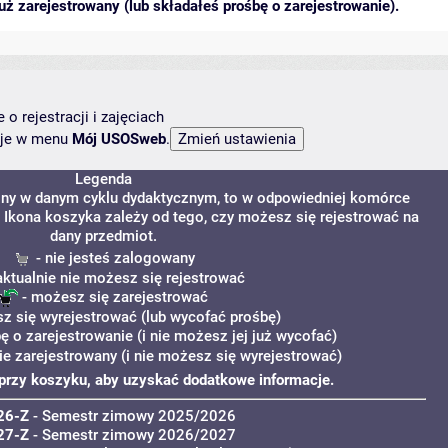
ż zarejestrowany (lub składałeś prośbę o zarejestrowanie).
o rejestracji i zajęciach
ncje w menu
Mój USOSweb
.
Legenda
ony w danym cyklu dydaktycznym, to w odpowiedniej komórce
y. Ikona koszyka zależy od tego, czy możesz się rejestrować na
dany przedmiot.
- nie jesteś zalogowany
aktualnie nie możesz się rejestrować
- możesz się zarejestrować
z się wyrejestrować (lub wycofać prośbę)
ę o zarejestrowanie (i nie możesz jej już wycofać)
ie zarejestrowany (i nie możesz się wyrejestrować)
i" przy koszyku, aby uzyskać dodatkowe informacje.
26-Z
- Semestr zimowy 2025/2026
27-Z
- Semestr zimowy 2026/2027