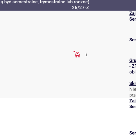
ą być semestralne, trymestralne lub roczne)
26/27-Z
Zaj
Se
Se
Gr
-
ZR
obi
Skr
Nie
prz
Zaj
Se
Se