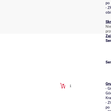
po 
-
ZR
obi
Skr
Nie
prz
Zaj
Se
Se
Gr
-
G
Gór
Kr
-
Z
po 