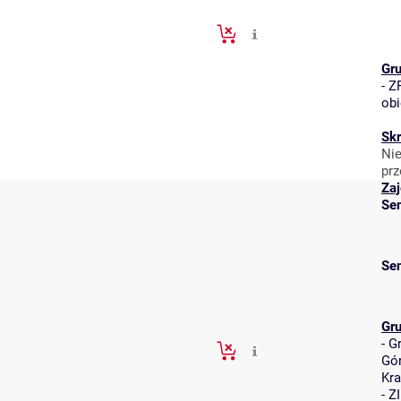
Gr
-
ZR
obi
Skr
Nie
prz
Zaj
Se
Se
Gr
-
G
Gór
Kr
-
Z