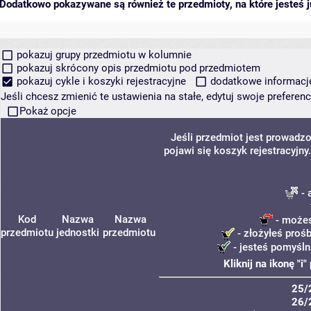
Dodatkowo pokazywane są również te przedmioty, na które jesteś ju
pokazuj grupy przedmiotu w kolumnie
pokazuj skrócony opis przedmiotu pod przedmiotem
pokazuj cykle i koszyki rejestracyjne
dodatkowe informacje 
Jeśli chcesz zmienić te ustawienia na stałe, edytuj swoje prefere
Pokaż opcje
Jeśli przedmiot jest prowadz
pojawi się koszyk rejestracyjn
- 
Kod
Nazwa
Nazwa
- możes
przedmiotu
jednostki
przedmiotu
- złożyłeś prośb
- jesteś pomyśln
Kliknij na ikonę "
25/
26/