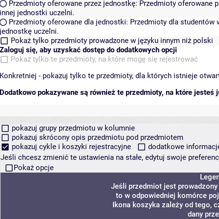
Przedmioty oferowane przez jednostkę:
Przedmioty oferowane pr
innej jednostki uczelni.
Przedmioty oferowane dla jednostki:
Przedmioty dla studentów w
jednostkę uczelni.
Pokaż tylko przedmioty prowadzone w języku innym niż polski
Zaloguj się, aby uzyskać dostęp do dodatkowych opcji
Pokaż tylko te przedmioty, na które mogę się rejestrować
Konkretniej - pokazuj tylko te przedmioty, dla których istnieje otw
Dodatkowo pokazywane są również te przedmioty, na które jesteś ju
pokazuj grupy przedmiotu w kolumnie
pokazuj skrócony opis przedmiotu pod przedmiotem
pokazuj cykle i koszyki rejestracyjne
dodatkowe informacje 
Jeśli chcesz zmienić te ustawienia na stałe, edytuj swoje prefere
Pokaż opcje
Lege
Jeśli przedmiot jest prowadzon
to w odpowiedniej komórce poja
Ikona koszyka zależy od tego, 
dany prz