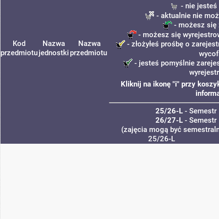
- nie jeste
- aktualnie nie moż
- możesz się 
- możesz się wyrejestro
Kod
Nazwa
Nazwa
- złożyłeś prośbę o zarejest
przedmiotu
jednostki
przedmiotu
wycof
- jesteś pomyślnie zareje
wyrejest
Kliknij na ikonę "i" przy kos
informa
25/26-L
- Semestr 
26/27-L
- Semestr 
(zajęcia mogą być semestralne
25/26-L