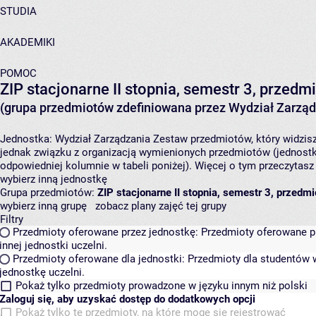
STUDIA
AKADEMIKI
POMOC
ZIP stacjonarne II stopnia, semestr 3, przedm
(grupa przedmiotów zdefiniowana przez Wydział Zarząd
Jednostka:
Wydział Zarządzania
Zestaw przedmiotów, który widzisz
jednak związku z organizacją wymienionych przedmiotów (jednostk
odpowiedniej kolumnie w tabeli poniżej). Więcej o tym przeczytas
wybierz inną jednostkę
Grupa przedmiotów:
ZIP stacjonarne II stopnia, semestr 3, przedm
wybierz inną grupę
zobacz plany zajęć tej grupy
Filtry
Przedmioty oferowane przez jednostkę:
Przedmioty oferowane pr
innej jednostki uczelni.
Przedmioty oferowane dla jednostki:
Przedmioty dla studentów w
jednostkę uczelni.
Pokaż tylko przedmioty prowadzone w języku innym niż polski
Zaloguj się, aby uzyskać dostęp do dodatkowych opcji
Pokaż tylko te przedmioty, na które mogę się rejestrować