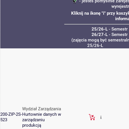
- jesteś pomyślnie zareje
wyrejest
Kliknij na ikonę "i" przy kos
informa
25/26-L
- Semestr 
26/27-L
- Semestr 
(zajęcia mogą być semestralne
25/26-L
Wydział Zarządzania
200-ZIP-2S-
Hurtownie danych w
523
zarządzaniu
produkcją