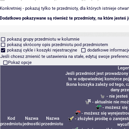
Konkretniej - pokazuj tylko te przedmioty, dla których istnieje otw
Dodatkowo pokazywane są również te przedmioty, na które jesteś ju
pokazuj grupy przedmiotu w kolumnie
pokazuj skrócony opis przedmiotu pod przedmiotem
pokazuj cykle i koszyki rejestracyjne
dodatkowe informacje 
Jeśli chcesz zmienić te ustawienia na stałe, edytuj swoje prefere
Pokaż opcje
Lege
Jeśli przedmiot jest prowadzon
to w odpowiedniej komórce poja
Ikona koszyka zależy od tego, 
dany prz
- nie jeste
- aktualnie nie moż
- możesz się 
- możesz się wyrejestro
Kod
Nazwa
Nazwa
- złożyłeś prośbę o zarejest
przedmiotu
jednostki
przedmiotu
wycof