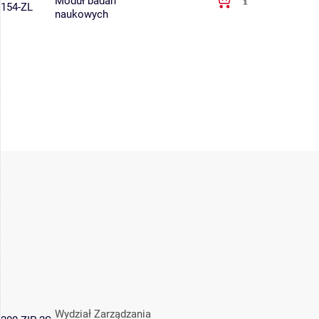
Moduł badań
154-ZL
naukowych
Wydział Zarządzania