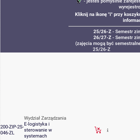
- jesteś pomyślnie zarejes
wyrejestr
Kliknij na ikonę "i" przy kosz
informac
25/26-Z
- Semestr z
26/27-Z
- Semestr z
(zajęcia mogą być semestralne,
25/26-Z
Wydział Zarządzania
E-logistyka i
200-ZIP-2S-
sterowanie w
046-ZL
systemach