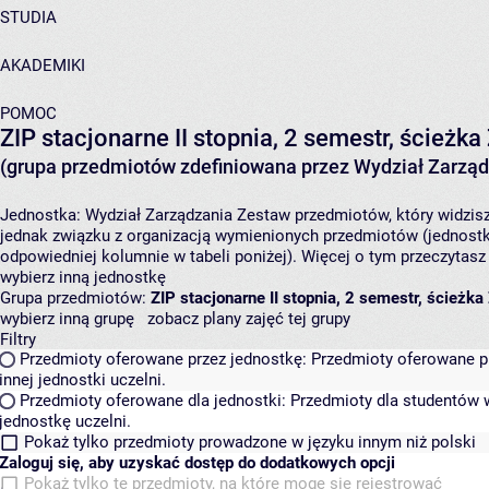
STUDIA
AKADEMIKI
POMOC
ZIP stacjonarne II stopnia, 2 semestr, ścież
(grupa przedmiotów zdefiniowana przez Wydział Zarząd
Jednostka:
Wydział Zarządzania
Zestaw przedmiotów, który widzisz
jednak związku z organizacją wymienionych przedmiotów (jednostk
odpowiedniej kolumnie w tabeli poniżej). Więcej o tym przeczytas
wybierz inną jednostkę
Grupa przedmiotów:
ZIP stacjonarne II stopnia, 2 semestr, ścież
wybierz inną grupę
zobacz plany zajęć tej grupy
Filtry
Przedmioty oferowane przez jednostkę:
Przedmioty oferowane pr
innej jednostki uczelni.
Przedmioty oferowane dla jednostki:
Przedmioty dla studentów w
jednostkę uczelni.
Pokaż tylko przedmioty prowadzone w języku innym niż polski
Zaloguj się, aby uzyskać dostęp do dodatkowych opcji
Pokaż tylko te przedmioty, na które mogę się rejestrować