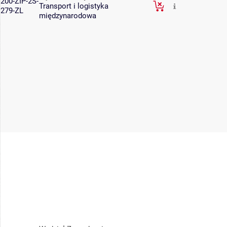
200-ZIP-2S-
Transport i logistyka
279-ZL
międzynarodowa