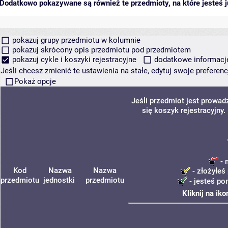
Dodatkowo pokazywane są również te przedmioty, na które jesteś ju
pokazuj grupy przedmiotu w kolumnie
pokazuj skrócony opis przedmiotu pod przedmiotem
pokazuj cykle i koszyki rejestracyjne
dodatkowe informacje 
Jeśli chcesz zmienić te ustawienia na stałe, edytuj swoje prefere
Pokaż opcje
Jeśli przedmiot jest prowa
się koszyk rejestracyjny
- 
Kod
Nazwa
Nazwa
- złożyłeś 
przedmiotu
jednostki
przedmiotu
- jesteś po
Kliknij na ik