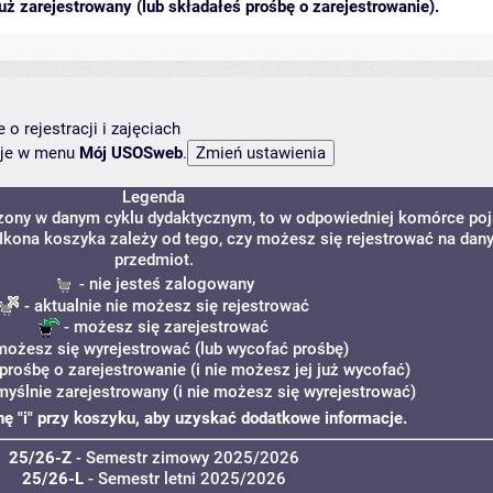
ż zarejestrowany (lub składałeś prośbę o zarejestrowanie).
o rejestracji i zajęciach
ncje w menu
Mój USOSweb
.
Legenda
dzony w danym cyklu dydaktycznym, to w odpowiedniej komórce poj
. Ikona koszyka zależy od tego, czy możesz się rejestrować na dan
przedmiot.
- nie jesteś zalogowany
- aktualnie nie możesz się rejestrować
- możesz się zarejestrować
możesz się wyrejestrować (lub wycofać prośbę)
prośbę o zarejestrowanie (i nie możesz jej już wycofać)
myślnie zarejestrowany (i nie możesz się wyrejestrować)
onę "i" przy koszyku, aby uzyskać dodatkowe informacje.
25/26-Z
- Semestr zimowy 2025/2026
25/26-L
- Semestr letni 2025/2026