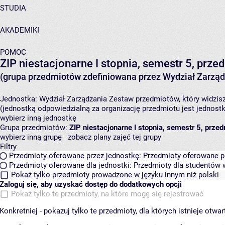
STUDIA
AKADEMIKI
POMOC
ZIP niestacjonarne I stopnia, semestr 5, prze
(grupa przedmiotów zdefiniowana przez Wydział Zarząd
Jednostka:
Wydział Zarządzania
Zestaw przedmiotów, który widzisz
(jednostką odpowiedzialną za organizację przedmiotu jest jednost
wybierz inną jednostkę
Grupa przedmiotów:
ZIP niestacjonarne I stopnia, semestr 5, prze
wybierz inną grupę
zobacz plany zajęć tej grupy
Filtry
Przedmioty oferowane przez jednostkę:
Przedmioty oferowane pr
Przedmioty oferowane dla jednostki:
Przedmioty dla studentów w
Pokaż tylko przedmioty prowadzone w języku innym niż polski
Zaloguj się, aby uzyskać dostęp do dodatkowych opcji
Pokaż tylko te przedmioty, na które mogę się rejestrować
Konkretniej - pokazuj tylko te przedmioty, dla których istnieje otw