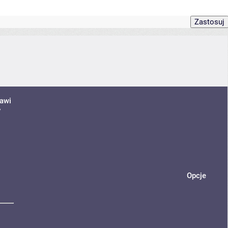
awi
y
Opcje