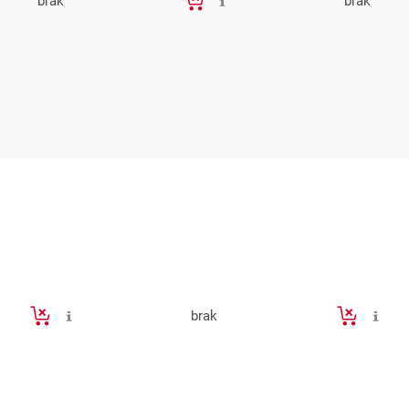
brak
brak
brak