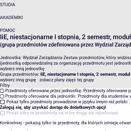
STUDIA
AKADEMIKI
POMOC
IiE, niestacjonarne I stopnia, 2 semestr, mod
(grupa przedmiotów zdefiniowana przez Wydział Zarząd
Jednostka:
Wydział Zarządzania
Zestaw przedmiotów, który widzisz
(jednostką odpowiedzialną za organizację przedmiotu jest jednost
wybierz inną jednostkę
Grupa przedmiotów:
IiE, niestacjonarne I stopnia, 2 semestr, mod
wybierz inną grupę
zobacz plany zajęć tej grupy
Filtry
Przedmioty oferowane przez jednostkę:
Przedmioty oferowane pr
Przedmioty oferowane dla jednostki:
Przedmioty dla studentów w
Pokaż tylko przedmioty prowadzone w języku innym niż polski
Zaloguj się, aby uzyskać dostęp do dodatkowych opcji
Pokaż tylko te przedmioty, na które mogę się rejestrować
Konkretniej - pokazuj tylko te przedmioty, dla których istnieje otw