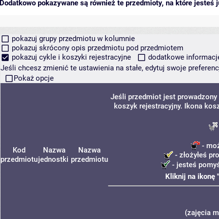
Dodatkowo pokazywane są również te przedmioty, na które jesteś ju
pokazuj grupy przedmiotu w kolumnie
pokazuj skrócony opis przedmiotu pod przedmiotem
pokazuj cykle i koszyki rejestracyjne
dodatkowe informacje 
Jeśli chcesz zmienić te ustawienia na stałe, edytuj swoje prefere
Pokaż opcje
Jeśli przedmiot jest prowadzony
koszyk rejestracyjny. Ikona kos
- moż
Kod
Nazwa
Nazwa
- złożyłeś pr
przedmiotu
jednostki
przedmiotu
- jesteś pomyś
Kliknij na ikonę
(zajęcia m