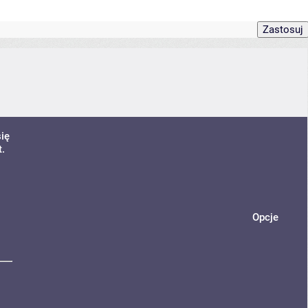
ię
.
Opcje