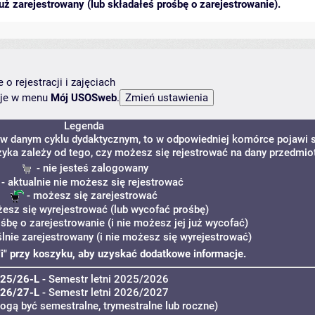
ż zarejestrowany (lub składałeś prośbę o zarejestrowanie).
o rejestracji i zajęciach
ncje w menu
Mój USOSweb
.
Legenda
 w danym cyklu dydaktycznym, to w odpowiedniej komórce pojawi s
zyka zależy od tego, czy możesz się rejestrować na dany przedmiot
- nie jesteś zalogowany
- aktualnie nie możesz się rejestrować
- możesz się zarejestrować
esz się wyrejestrować (lub wycofać prośbę)
ośbę o zarejestrowanie (i nie możesz jej już wycofać)
lnie zarejestrowany (i nie możesz się wyrejestrować)
 "i" przy koszyku, aby uzyskać dodatkowe informacje.
25/26-L
- Semestr letni 2025/2026
26/27-L
- Semestr letni 2026/2027
ogą być semestralne, trymestralne lub roczne)