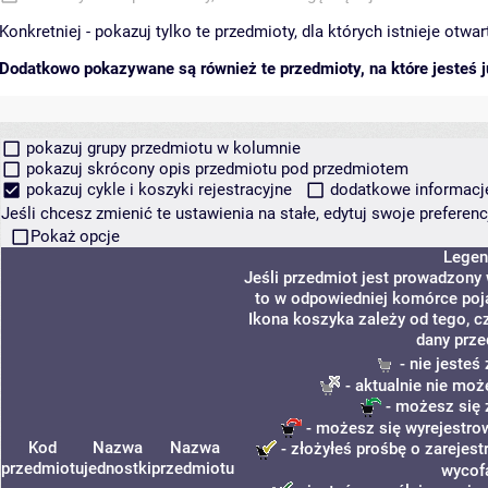
Konkretniej - pokazuj tylko te przedmioty, dla których istnieje otw
Dodatkowo pokazywane są również te przedmioty, na które jesteś ju
pokazuj grupy przedmiotu w kolumnie
pokazuj skrócony opis przedmiotu pod przedmiotem
pokazuj cykle i koszyki rejestracyjne
dodatkowe informacje 
Jeśli chcesz zmienić te ustawienia na stałe, edytuj swoje prefere
Pokaż opcje
Legen
Jeśli przedmiot jest prowadzony
to w odpowiedniej komórce poja
Ikona koszyka zależy od tego, c
dany prze
- nie jeste
- aktualnie nie moż
- możesz się 
- możesz się wyrejestro
Kod
Nazwa
Nazwa
- złożyłeś prośbę o zarejestr
przedmiotu
jednostki
przedmiotu
wycof