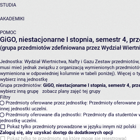
STUDIA
AKADEMIKI
POMOC
GiGO, niestacjonarne I stopnia, semestr 4, 
(grupa przedmiotów zdefiniowana przez Wydział Wiertni
Jednostka:
Wydział Wiertnictwa, Nafty i Gazu
Zestaw przedmiotów, k
musi mieć jednak związku z organizacją wymienionych przedmiotów
wymieniona w odpowiedniej kolumnie w tabeli poniżej). Więcej o 
wybierz inną jednostkę
Grupa przedmiotów:
GiGO, niestacjonarne I stopnia, semestr 4, p
wybierz inną grupę
zobacz plany zajęć tej grupy
Filtry
Przedmioty oferowane przez jednostkę:
Przedmioty oferowane pr
innej jednostki uczelni.
Przedmioty oferowane dla jednostki:
Przedmioty dla studentów w
jednostkę uczelni.
Pokaż tylko przedmioty prowadzone w języku innym niż polski
Zaloguj się, aby uzyskać dostęp do dodatkowych opcji
Pokaż tylko te przedmioty, na które mogę się rejestrować