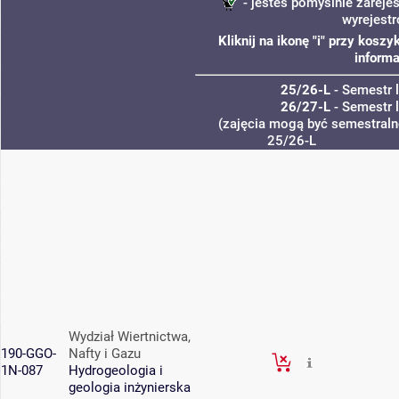
- jesteś pomyślnie zarejes
wyrejest
Kliknij na ikonę "i" przy kos
informa
25/26-L
- Semestr 
26/27-L
- Semestr 
(zajęcia mogą być semestralne
25/26-L
Wydział Wiertnictwa,
190-GGO-
Nafty i Gazu
1N-087
Hydrogeologia i
geologia inżynierska