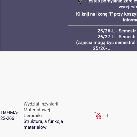
- jesteś pomyślnie zareje
wyrejest
Kliknij na ikonę "i" przy kos
inform
25/26-L
- Semestr
26/27-L
- Semestr
(zajęcia mogą być semestraln
25/26-L
Wydział Inżynierii
Materiałowej i
160-IMA-
Ceramiki
2S-266
Struktura, a funkcja
materiałów