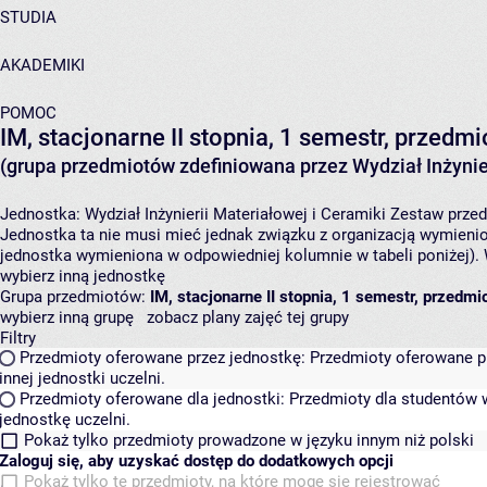
STUDIA
AKADEMIKI
POMOC
IM, stacjonarne II stopnia, 1 semestr, przed
(grupa przedmiotów zdefiniowana przez Wydział Inżynier
Jednostka:
Wydział Inżynierii Materiałowej i Ceramiki
Zestaw przedm
Jednostka ta nie musi mieć jednak związku z organizacją wymieni
jednostka wymieniona w odpowiedniej kolumnie w tabeli poniżej).
wybierz inną jednostkę
Grupa przedmiotów:
IM, stacjonarne II stopnia, 1 semestr, przedm
wybierz inną grupę
zobacz plany zajęć tej grupy
Filtry
Przedmioty oferowane przez jednostkę:
Przedmioty oferowane pr
innej jednostki uczelni.
Przedmioty oferowane dla jednostki:
Przedmioty dla studentów w
jednostkę uczelni.
Pokaż tylko przedmioty prowadzone w języku innym niż polski
Zaloguj się, aby uzyskać dostęp do dodatkowych opcji
Pokaż tylko te przedmioty, na które mogę się rejestrować