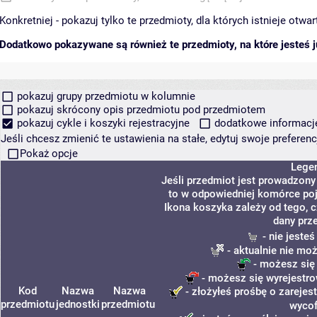
Konkretniej - pokazuj tylko te przedmioty, dla których istnieje otw
Dodatkowo pokazywane są również te przedmioty, na które jesteś ju
pokazuj grupy przedmiotu w kolumnie
pokazuj skrócony opis przedmiotu pod przedmiotem
pokazuj cykle i koszyki rejestracyjne
dodatkowe informacje 
Jeśli chcesz zmienić te ustawienia na stałe, edytuj swoje prefere
Pokaż opcje
Lege
Jeśli przedmiot jest prowadzon
to w odpowiedniej komórce poja
Ikona koszyka zależy od tego, 
dany prz
- nie jeste
- aktualnie nie mo
- możesz się
- możesz się wyrejestro
Kod
Nazwa
Nazwa
- złożyłeś prośbę o zarejest
przedmiotu
jednostki
przedmiotu
wycof