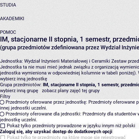
STUDIA
AKADEMIKI
POMOC
IM, stacjonarne II stopnia, 1 semestr, przed
(grupa przedmiotów zdefiniowana przez Wydział Inżynier
Jednostka:
Wydział Inżynierii Materiałowej i Ceramiki
Zestaw przedm
Jednostka ta nie musi mieć jednak związku z organizacją wymieni
jednostka wymieniona w odpowiedniej kolumnie w tabeli poniżej).
wybierz inną jednostkę
Grupa przedmiotów:
IM, stacjonarne II stopnia, 1 semestr, przedm
wybierz inną grupę
zobacz plany zajęć tej grupy
Filtry
Przedmioty oferowane przez jednostkę:
Przedmioty oferowane pr
innej jednostki uczelni.
Przedmioty oferowane dla jednostki:
Przedmioty dla studentów w
jednostkę uczelni.
Pokaż tylko przedmioty prowadzone w języku innym niż polski
Zaloguj się, aby uzyskać dostęp do dodatkowych opcji
Pokaż tylko te przedmioty, na które mogę się rejestrować