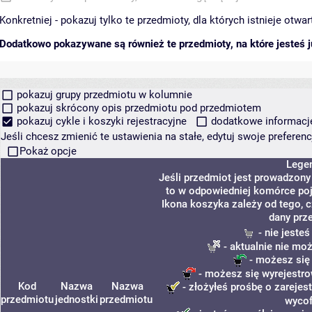
Konkretniej - pokazuj tylko te przedmioty, dla których istnieje otw
Dodatkowo pokazywane są również te przedmioty, na które jesteś ju
pokazuj grupy przedmiotu w kolumnie
pokazuj skrócony opis przedmiotu pod przedmiotem
pokazuj cykle i koszyki rejestracyjne
dodatkowe informacje 
Jeśli chcesz zmienić te ustawienia na stałe, edytuj swoje prefere
Pokaż opcje
Lege
Jeśli przedmiot jest prowadzon
to w odpowiedniej komórce poja
Ikona koszyka zależy od tego, 
dany prz
- nie jeste
- aktualnie nie mo
- możesz się
- możesz się wyrejestro
Kod
Nazwa
Nazwa
- złożyłeś prośbę o zarejest
przedmiotu
jednostki
przedmiotu
wycof