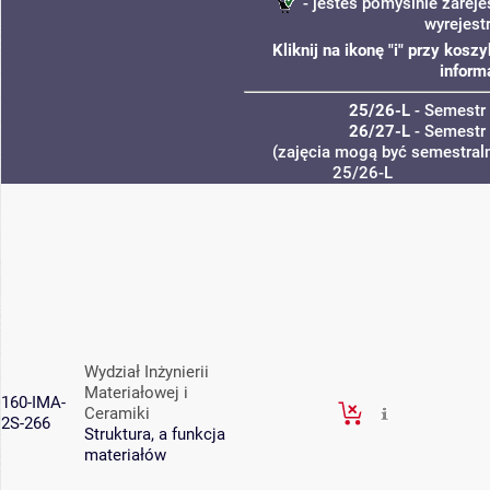
- jesteś pomyślnie zareje
wyrejest
Kliknij na ikonę "i" przy kos
inform
25/26-L
- Semestr
26/27-L
- Semestr
(zajęcia mogą być semestraln
25/26-L
Wydział Inżynierii
Materiałowej i
160-IMA-
Ceramiki
2S-266
Struktura, a funkcja
materiałów