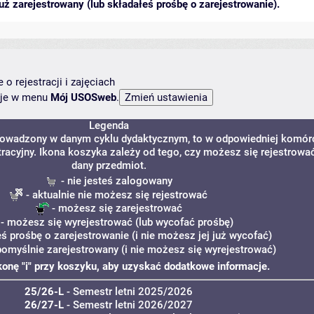
ż zarejestrowany (lub składałeś prośbę o zarejestrowanie).
o rejestracji i zajęciach
ncje w menu
Mój USOSweb
.
Legenda
 prowadzony w danym cyklu dydaktycznym, to w odpowiedniej komór
tracyjny. Ikona koszyka zależy od tego, czy możesz się rejestrowa
dany przedmiot.
- nie jesteś zalogowany
- aktualnie nie możesz się rejestrować
- możesz się zarejestrować
- możesz się wyrejestrować (lub wycofać prośbę)
eś prośbę o zarejestrowanie (i nie możesz jej już wycofać)
pomyślnie zarejestrowany (i nie możesz się wyrejestrować)
ikonę "i" przy koszyku, aby uzyskać dodatkowe informacje.
25/26-L
- Semestr letni 2025/2026
26/27-L
- Semestr letni 2026/2027