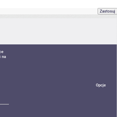
ce
ć na
Opcje