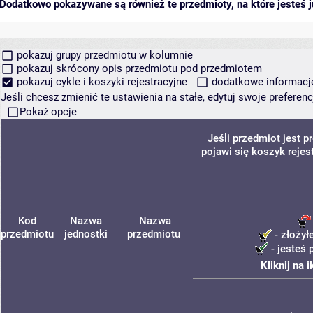
Dodatkowo pokazywane są również te przedmioty, na które jesteś ju
pokazuj grupy przedmiotu w kolumnie
pokazuj skrócony opis przedmiotu pod przedmiotem
pokazuj cykle i koszyki rejestracyjne
dodatkowe informacje 
Jeśli chcesz zmienić te ustawienia na stałe, edytuj swoje prefere
Pokaż opcje
Jeśli przedmiot jest
pojawi się koszyk rejes
Kod
Nazwa
Nazwa
przedmiotu
jednostki
przedmiotu
- złożył
- jesteś 
Kliknij na 