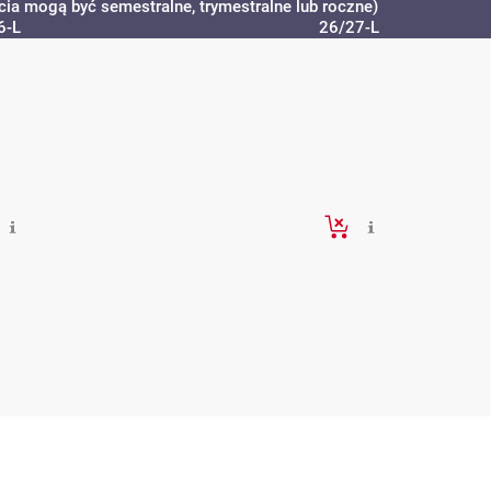
cia mogą być semestralne, trymestralne lub roczne)
6-L
26/27-L