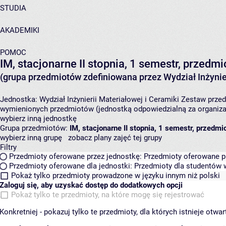
STUDIA
AKADEMIKI
POMOC
IM, stacjonarne II stopnia, 1 semestr, przed
(grupa przedmiotów zdefiniowana przez Wydział Inżynier
Jednostka:
Wydział Inżynierii Materiałowej i Ceramiki
Zestaw przedm
wymienionych przedmiotów (jednostką odpowiedzialną za organizac
wybierz inną jednostkę
Grupa przedmiotów:
IM, stacjonarne II stopnia, 1 semestr, przedm
wybierz inną grupę
zobacz plany zajęć tej grupy
Filtry
Przedmioty oferowane przez jednostkę:
Przedmioty oferowane pr
Przedmioty oferowane dla jednostki:
Przedmioty dla studentów w
Pokaż tylko przedmioty prowadzone w języku innym niż polski
Zaloguj się, aby uzyskać dostęp do dodatkowych opcji
Pokaż tylko te przedmioty, na które mogę się rejestrować
Konkretniej - pokazuj tylko te przedmioty, dla których istnieje otw