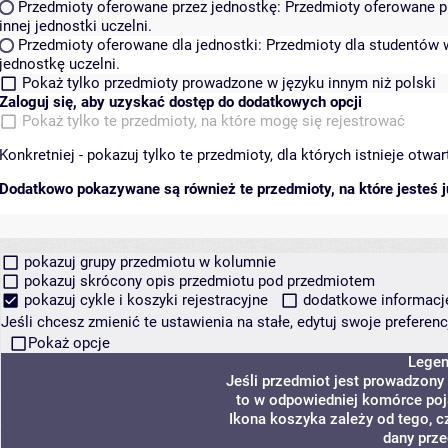
Przedmioty oferowane przez jednostkę:
Przedmioty oferowane pr
innej jednostki uczelni.
Przedmioty oferowane dla jednostki:
Przedmioty dla studentów w
jednostkę uczelni.
Pokaż tylko przedmioty prowadzone w języku innym niż polski
Zaloguj się, aby uzyskać dostęp do dodatkowych opcji
Pokaż tylko te przedmioty, na które mogę się rejestrować
Konkretniej - pokazuj tylko te przedmioty, dla których istnieje otw
Dodatkowo pokazywane są również te przedmioty, na które jesteś ju
pokazuj grupy przedmiotu w kolumnie
pokazuj skrócony opis przedmiotu pod przedmiotem
pokazuj cykle i koszyki rejestracyjne
dodatkowe informacje 
Jeśli chcesz zmienić te ustawienia na stałe, edytuj swoje prefere
Pokaż opcje
Lege
Jeśli przedmiot jest prowadzony
to w odpowiedniej komórce poja
Ikona koszyka zależy od tego, c
dany prze