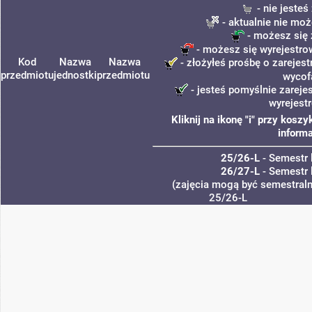
- nie jeste
- aktualnie nie moż
- możesz się 
- możesz się wyrejestro
Kod
Nazwa
Nazwa
- złożyłeś prośbę o zarejest
przedmiotu
jednostki
przedmiotu
wycof
- jesteś pomyślnie zareje
wyrejest
Kliknij na ikonę "i" przy kos
informa
25/26-L
- Semestr 
26/27-L
- Semestr 
(zajęcia mogą być semestralne
25/26-L