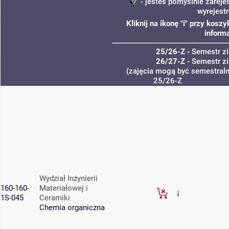
- jesteś pomyślnie zareje
wyrejest
Kliknij na ikonę "i" przy kos
informa
25/26-Z
- Semestr 
26/27-Z
- Semestr 
(zajęcia mogą być semestralne
25/26-Z
Wydział Inżynierii
160-160-
Materiałowej i
1S-045
Ceramiki
Chemia organiczna