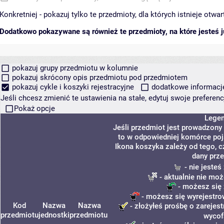
Konkretniej - pokazuj tylko te przedmioty, dla których istnieje otw
Dodatkowo pokazywane są również te przedmioty, na które jesteś ju
pokazuj grupy przedmiotu w kolumnie
pokazuj skrócony opis przedmiotu pod przedmiotem
pokazuj cykle i koszyki rejestracyjne
dodatkowe informacje 
Jeśli chcesz zmienić te ustawienia na stałe, edytuj swoje prefere
Pokaż opcje
Lege
Jeśli przedmiot jest prowadzony
to w odpowiedniej komórce poja
Ikona koszyka zależy od tego, c
dany prze
- nie jeste
- aktualnie nie moż
- możesz się 
- możesz się wyrejestro
Kod
Nazwa
Nazwa
- złożyłeś prośbę o zarejest
przedmiotu
jednostki
przedmiotu
wycof