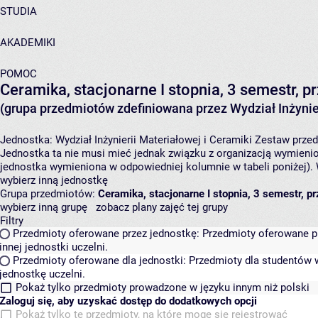
STUDIA
AKADEMIKI
POMOC
Ceramika, stacjonarne I stopnia, 3 semestr,
(grupa przedmiotów zdefiniowana przez Wydział Inżynier
Jednostka:
Wydział Inżynierii Materiałowej i Ceramiki
Zestaw przedm
Jednostka ta nie musi mieć jednak związku z organizacją wymieni
jednostka wymieniona w odpowiedniej kolumnie w tabeli poniżej).
wybierz inną jednostkę
Grupa przedmiotów:
Ceramika, stacjonarne I stopnia, 3 semestr, 
wybierz inną grupę
zobacz plany zajęć tej grupy
Filtry
Przedmioty oferowane przez jednostkę:
Przedmioty oferowane pr
innej jednostki uczelni.
Przedmioty oferowane dla jednostki:
Przedmioty dla studentów w
jednostkę uczelni.
Pokaż tylko przedmioty prowadzone w języku innym niż polski
Zaloguj się, aby uzyskać dostęp do dodatkowych opcji
Pokaż tylko te przedmioty, na które mogę się rejestrować