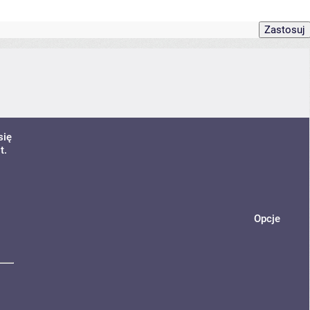
się
t.
Opcje