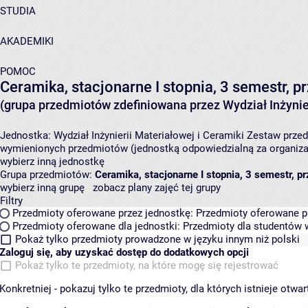
STUDIA
AKADEMIKI
POMOC
Ceramika, stacjonarne I stopnia, 3 semestr,
(grupa przedmiotów zdefiniowana przez Wydział Inżynier
Jednostka:
Wydział Inżynierii Materiałowej i Ceramiki
Zestaw przedm
wymienionych przedmiotów (jednostką odpowiedzialną za organizac
wybierz inną jednostkę
Grupa przedmiotów:
Ceramika, stacjonarne I stopnia, 3 semestr, 
wybierz inną grupę
zobacz plany zajęć tej grupy
Filtry
Przedmioty oferowane przez jednostkę:
Przedmioty oferowane pr
Przedmioty oferowane dla jednostki:
Przedmioty dla studentów w
Pokaż tylko przedmioty prowadzone w języku innym niż polski
Zaloguj się, aby uzyskać dostęp do dodatkowych opcji
Pokaż tylko te przedmioty, na które mogę się rejestrować
Konkretniej - pokazuj tylko te przedmioty, dla których istnieje otw