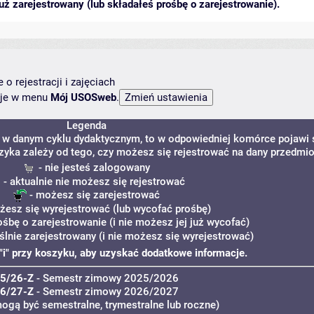
ż zarejestrowany (lub składałeś prośbę o zarejestrowanie).
o rejestracji i zajęciach
ncje w menu
Mój USOSweb
.
Legenda
y w danym cyklu dydaktycznym, to w odpowiedniej komórce pojawi 
szyka zależy od tego, czy możesz się rejestrować na dany przedmio
- nie jesteś zalogowany
- aktualnie nie możesz się rejestrować
- możesz się zarejestrować
żesz się wyrejestrować (lub wycofać prośbę)
ośbę o zarejestrowanie (i nie możesz jej już wycofać)
ślnie zarejestrowany (i nie możesz się wyrejestrować)
ę "i" przy koszyku, aby uzyskać dodatkowe informacje.
5/26-Z
- Semestr zimowy 2025/2026
6/27-Z
- Semestr zimowy 2026/2027
mogą być semestralne, trymestralne lub roczne)