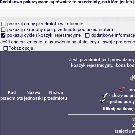
Dodatkowo pokazywane są również te przedmioty, na które jesteś ju
pokazuj grupy przedmiotu w kolumnie
pokazuj skrócony opis przedmiotu pod przedmiotem
pokazuj cykle i koszyki rejestracyjne
dodatkowe informacje 
Jeśli chcesz zmienić te ustawienia na stałe, edytuj swoje prefere
Pokaż opcje
Jeśli przedmiot jest prowadzon
koszyk rejestracyjny. Ikona ko
- mo
Kod
Nazwa
Nazwa
- złożyłeś pr
przedmiotu
jednostki
przedmiotu
- jesteś pomy
Kliknij na ikon
2
2
(zajęcia 