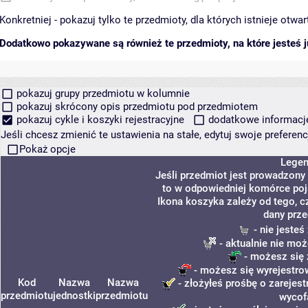
Konkretniej - pokazuj tylko te przedmioty, dla których istnieje otw
Dodatkowo pokazywane są również te przedmioty, na które jesteś ju
pokazuj grupy przedmiotu w kolumnie
pokazuj skrócony opis przedmiotu pod przedmiotem
pokazuj cykle i koszyki rejestracyjne
dodatkowe informacje 
Jeśli chcesz zmienić te ustawienia na stałe, edytuj swoje prefere
Pokaż opcje
Lege
Jeśli przedmiot jest prowadzony
to w odpowiedniej komórce poja
Ikona koszyka zależy od tego, c
dany prze
- nie jeste
- aktualnie nie moż
- możesz się 
- możesz się wyrejestro
Kod
Nazwa
Nazwa
- złożyłeś prośbę o zarejest
przedmiotu
jednostki
przedmiotu
wycof