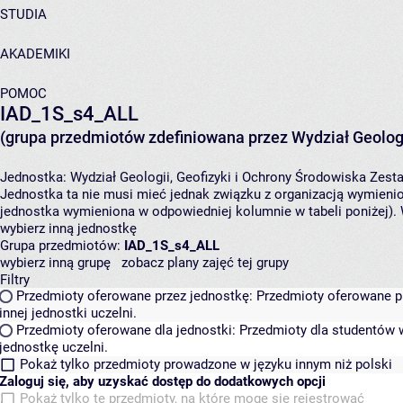
STUDIA
AKADEMIKI
POMOC
IAD_1S_s4_ALL
(grupa przedmiotów zdefiniowana przez Wydział Geologi
Jednostka:
Wydział Geologii, Geofizyki i Ochrony Środowiska
Zesta
Jednostka ta nie musi mieć jednak związku z organizacją wymieni
jednostka wymieniona w odpowiedniej kolumnie w tabeli poniżej).
wybierz inną jednostkę
Grupa przedmiotów:
IAD_1S_s4_ALL
wybierz inną grupę
zobacz plany zajęć tej grupy
Filtry
Przedmioty oferowane przez jednostkę:
Przedmioty oferowane pr
innej jednostki uczelni.
Przedmioty oferowane dla jednostki:
Przedmioty dla studentów w
jednostkę uczelni.
Pokaż tylko przedmioty prowadzone w języku innym niż polski
Zaloguj się, aby uzyskać dostęp do dodatkowych opcji
Pokaż tylko te przedmioty, na które mogę się rejestrować