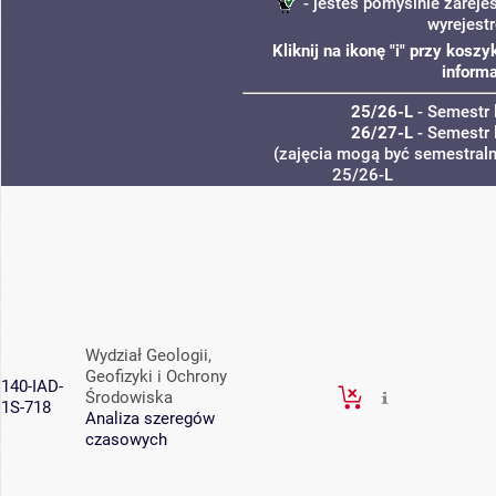
- jesteś pomyślnie zareje
wyrejest
Kliknij na ikonę "i" przy kos
informa
25/26-L
- Semestr 
26/27-L
- Semestr 
(zajęcia mogą być semestralne
25/26-L
Wydział Geologii,
Geofizyki i Ochrony
140-IAD-
Środowiska
1S-718
Analiza szeregów
czasowych