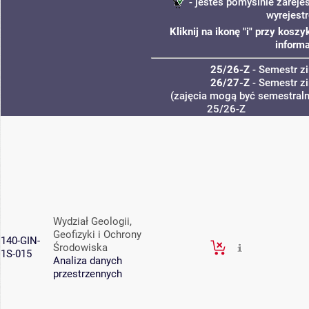
- jesteś pomyślnie zareje
wyrejest
Kliknij na ikonę "i" przy kos
informa
25/26-Z
- Semestr 
26/27-Z
- Semestr 
(zajęcia mogą być semestralne
25/26-Z
Wydział Geologii,
Geofizyki i Ochrony
140-GIN-
Środowiska
1S-015
Analiza danych
przestrzennych