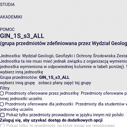
STUDIA
AKADEMIKI
POMOC
GIN_1S_s3_ALL
(grupa przedmiotów zdefiniowana przez Wydział Geologi
Jednostka:
Wydział Geologii, Geofizyki i Ochrony Środowiska
Zesta
Jednostka ta nie musi mieć jednak związku z organizacją wymieni
jednostka wymieniona w odpowiedniej kolumnie w tabeli poniżej).
wybierz inną jednostkę
Grupa przedmiotów:
GIN_1S_s3_ALL
wybierz inną grupę
zobacz plany zajęć tej grupy
Filtry
Przedmioty oferowane przez jednostkę:
Przedmioty oferowane pr
innej jednostki uczelni.
Przedmioty oferowane dla jednostki:
Przedmioty dla studentów w
jednostkę uczelni.
Pokaż tylko przedmioty prowadzone w języku innym niż polski
Zaloguj się, aby uzyskać dostęp do dodatkowych opcji
Pokaż tylko te przedmioty, na które mogę się rejestrować