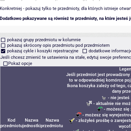
Konkretniej - pokazuj tylko te przedmioty, dla których istnieje otw
Dodatkowo pokazywane są również te przedmioty, na które jesteś ju
pokazuj grupy przedmiotu w kolumnie
pokazuj skrócony opis przedmiotu pod przedmiotem
pokazuj cykle i koszyki rejestracyjne
dodatkowe informacje 
Jeśli chcesz zmienić te ustawienia na stałe, edytuj swoje prefere
Pokaż opcje
Lege
Jeśli przedmiot jest prowadzony
to w odpowiedniej komórce poja
Ikona koszyka zależy od tego, c
dany prze
- nie jeste
- aktualnie nie moż
- możesz się 
- możesz się wyrejestro
Kod
Nazwa
Nazwa
- złożyłeś prośbę o zarejest
przedmiotu
jednostki
przedmiotu
wycof