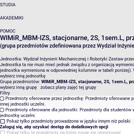
STUDIA
AKADEMIKI
POMOC
WIMiR_MBM-IZS, stacjonarne, 2S, 1sem.L, prz
(grupa przedmiotów zdefiniowana przez Wydział Inżynier
Jednostka:
Wydział Inżynierii Mechanicznej i Robotyki
Zestaw przed
Jednostka ta nie musi mieć jednak związku z organizacją wymieni
jednostka wymieniona w odpowiedniej kolumnie w tabeli poniżej).
wybierz inną jednostkę
Grupa przedmiotów:
WIMiR_MBM-IZS, stacjonarne, 2S, 1sem.L, prz
wybierz inną grupę
zobacz plany zajęć tej grupy
Filtry
Przedmioty oferowane przez jednostkę:
Przedmioty oferowane pr
innej jednostki uczelni.
Przedmioty oferowane dla jednostki:
Przedmioty dla studentów w
jednostkę uczelni.
Pokaż tylko przedmioty prowadzone w języku innym niż polski
Zaloguj się, aby uzyskać dostęp do dodatkowych opcji
Pokaż tylko te przedmioty, na które mogę się rejestrować