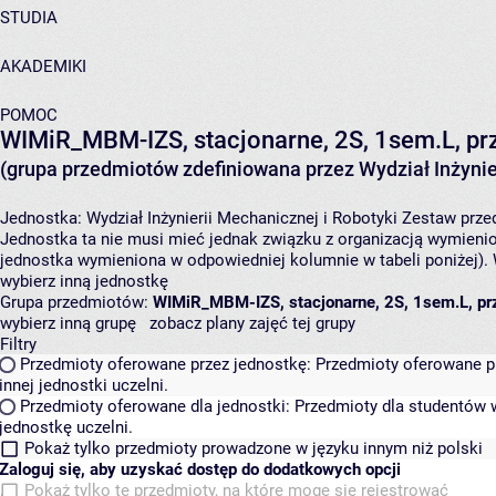
STUDIA
AKADEMIKI
POMOC
WIMiR_MBM-IZS, stacjonarne, 2S, 1sem.L, prz
(grupa przedmiotów zdefiniowana przez Wydział Inżynier
Jednostka:
Wydział Inżynierii Mechanicznej i Robotyki
Zestaw przed
Jednostka ta nie musi mieć jednak związku z organizacją wymieni
jednostka wymieniona w odpowiedniej kolumnie w tabeli poniżej).
wybierz inną jednostkę
Grupa przedmiotów:
WIMiR_MBM-IZS, stacjonarne, 2S, 1sem.L, prz
wybierz inną grupę
zobacz plany zajęć tej grupy
Filtry
Przedmioty oferowane przez jednostkę:
Przedmioty oferowane pr
innej jednostki uczelni.
Przedmioty oferowane dla jednostki:
Przedmioty dla studentów w
jednostkę uczelni.
Pokaż tylko przedmioty prowadzone w języku innym niż polski
Zaloguj się, aby uzyskać dostęp do dodatkowych opcji
Pokaż tylko te przedmioty, na które mogę się rejestrować