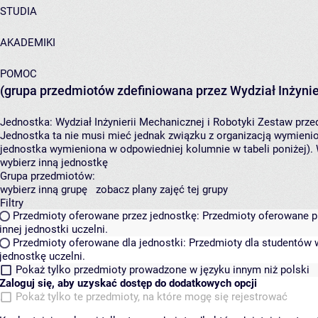
STUDIA
AKADEMIKI
POMOC
(grupa przedmiotów zdefiniowana przez Wydział Inżynier
Jednostka:
Wydział Inżynierii Mechanicznej i Robotyki
Zestaw przed
Jednostka ta nie musi mieć jednak związku z organizacją wymieni
jednostka wymieniona w odpowiedniej kolumnie w tabeli poniżej).
wybierz inną jednostkę
Grupa przedmiotów:
wybierz inną grupę
zobacz plany zajęć tej grupy
Filtry
Przedmioty oferowane przez jednostkę:
Przedmioty oferowane pr
innej jednostki uczelni.
Przedmioty oferowane dla jednostki:
Przedmioty dla studentów w
jednostkę uczelni.
Pokaż tylko przedmioty prowadzone w języku innym niż polski
Zaloguj się, aby uzyskać dostęp do dodatkowych opcji
Pokaż tylko te przedmioty, na które mogę się rejestrować