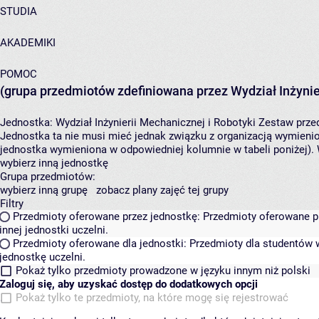
STUDIA
AKADEMIKI
POMOC
(grupa przedmiotów zdefiniowana przez Wydział Inżynier
Jednostka:
Wydział Inżynierii Mechanicznej i Robotyki
Zestaw przed
Jednostka ta nie musi mieć jednak związku z organizacją wymieni
jednostka wymieniona w odpowiedniej kolumnie w tabeli poniżej).
wybierz inną jednostkę
Grupa przedmiotów:
wybierz inną grupę
zobacz plany zajęć tej grupy
Filtry
Przedmioty oferowane przez jednostkę:
Przedmioty oferowane pr
innej jednostki uczelni.
Przedmioty oferowane dla jednostki:
Przedmioty dla studentów w
jednostkę uczelni.
Pokaż tylko przedmioty prowadzone w języku innym niż polski
Zaloguj się, aby uzyskać dostęp do dodatkowych opcji
Pokaż tylko te przedmioty, na które mogę się rejestrować