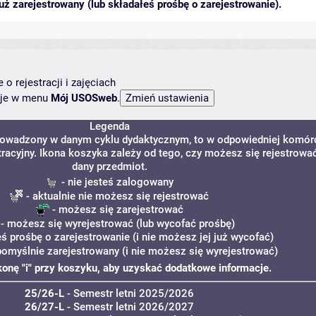
ż zarejestrowany (lub składałeś prośbę o zarejestrowanie).
o rejestracji i zajęciach
ncje w menu
Mój USOSweb
.
Legenda
 prowadzony w danym cyklu dydaktycznym, to w odpowiedniej komór
tracyjny. Ikona koszyka zależy od tego, czy możesz się rejestrowa
dany przedmiot.
- nie jesteś zalogowany
- aktualnie nie możesz się rejestrować
- możesz się zarejestrować
- możesz się wyrejestrować (lub wycofać prośbę)
eś prośbę o zarejestrowanie (i nie możesz jej już wycofać)
pomyślnie zarejestrowany (i nie możesz się wyrejestrować)
ikonę "i" przy koszyku, aby uzyskać dodatkowe informacje.
25/26-L
- Semestr letni 2025/2026
26/27-L
- Semestr letni 2026/2027