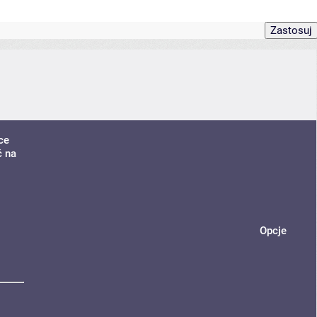
ce
ć na
Opcje