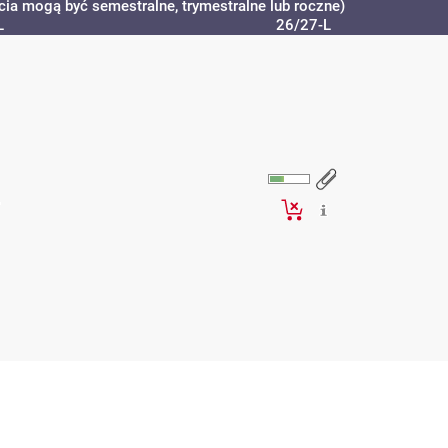
cia mogą być semestralne, trymestralne lub roczne)
L
26/27-L