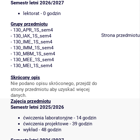
Semestr letni 2026/2027
lektorat - 0 godzin
Grupy przedmiotu
-
130_APR_1S_sem4
Strona przedmiotu
-
130_IAK_1S_sem4
-
130_IME_1S_sem4
-
130_IMM_1S_sem4
-
130_MBM_1S_sem4
-
130_MEE_1S_sem4
-
130_MEI_1S_sem4
Skrócony opis
Nie podano opisu skróconego, przejdź do
strony przedmiotu aby uzyskać więcej
danych.
Zajęcia przedmiotu
Semestr letni 2025/2026
ćwiczenia laboratoryjne - 14 godzin
ćwiczenia projektowe - 39 godzin
wykład - 48 godzin