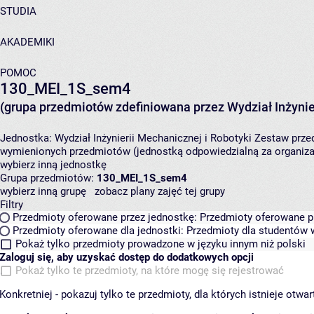
STUDIA
AKADEMIKI
POMOC
130_MEI_1S_sem4
(grupa przedmiotów zdefiniowana przez Wydział Inżynier
Jednostka:
Wydział Inżynierii Mechanicznej i Robotyki
Zestaw przed
wymienionych przedmiotów (jednostką odpowiedzialną za organizac
wybierz inną jednostkę
Grupa przedmiotów:
130_MEI_1S_sem4
wybierz inną grupę
zobacz plany zajęć tej grupy
Filtry
Przedmioty oferowane przez jednostkę:
Przedmioty oferowane pr
Przedmioty oferowane dla jednostki:
Przedmioty dla studentów w
Pokaż tylko przedmioty prowadzone w języku innym niż polski
Zaloguj się, aby uzyskać dostęp do dodatkowych opcji
Pokaż tylko te przedmioty, na które mogę się rejestrować
Konkretniej - pokazuj tylko te przedmioty, dla których istnieje otw