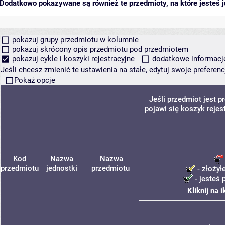
Dodatkowo pokazywane są również te przedmioty, na które jesteś ju
pokazuj grupy przedmiotu w kolumnie
pokazuj skrócony opis przedmiotu pod przedmiotem
pokazuj cykle i koszyki rejestracyjne
dodatkowe informacje 
Jeśli chcesz zmienić te ustawienia na stałe, edytuj swoje prefere
Pokaż opcje
Jeśli przedmiot jest
pojawi się koszyk rejes
Kod
Nazwa
Nazwa
przedmiotu
jednostki
przedmiotu
- złożył
- jesteś 
Kliknij na 