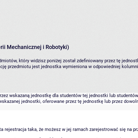
ii Mechanicznej i Robotyki)
miotów, który widzisz poniżej został zdefiniowany przez tę jednost
ję przedmiotu jest jednostka wymieniona w odpowiedniej kolumnie
zez wskazaną jednostkę dla studentów tej jednostki lub studentów 
skazanej jednostki, oferowane przez tę jednostkę lub przez dowoln
arta rejestracja taka, że możesz w jej ramach zarejestrować się na p