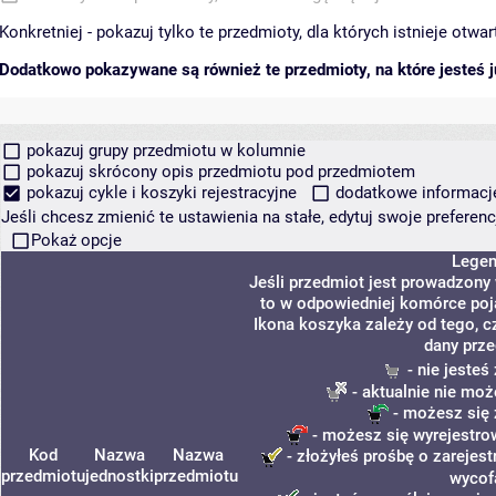
Konkretniej - pokazuj tylko te przedmioty, dla których istnieje otw
Dodatkowo pokazywane są również te przedmioty, na które jesteś ju
pokazuj grupy przedmiotu w kolumnie
pokazuj skrócony opis przedmiotu pod przedmiotem
pokazuj cykle i koszyki rejestracyjne
dodatkowe informacje 
Jeśli chcesz zmienić te ustawienia na stałe, edytuj swoje prefere
Pokaż opcje
Lege
Jeśli przedmiot jest prowadzony
to w odpowiedniej komórce poja
Ikona koszyka zależy od tego, c
dany prze
- nie jeste
- aktualnie nie moż
- możesz się 
- możesz się wyrejestro
Kod
Nazwa
Nazwa
- złożyłeś prośbę o zarejest
przedmiotu
jednostki
przedmiotu
wycof