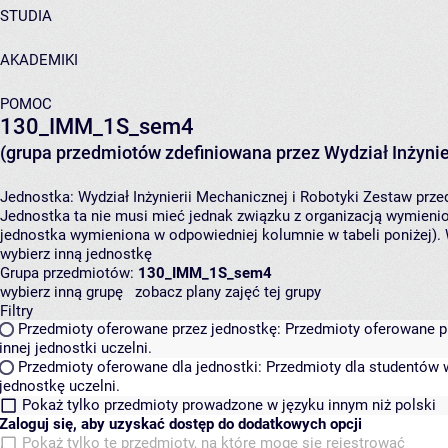
STUDIA
AKADEMIKI
POMOC
130_IMM_1S_sem4
(grupa przedmiotów zdefiniowana przez Wydział Inżynier
Jednostka:
Wydział Inżynierii Mechanicznej i Robotyki
Zestaw przed
Jednostka ta nie musi mieć jednak związku z organizacją wymieni
jednostka wymieniona w odpowiedniej kolumnie w tabeli poniżej).
wybierz inną jednostkę
Grupa przedmiotów:
130_IMM_1S_sem4
wybierz inną grupę
zobacz plany zajęć tej grupy
Filtry
Przedmioty oferowane przez jednostkę:
Przedmioty oferowane pr
innej jednostki uczelni.
Przedmioty oferowane dla jednostki:
Przedmioty dla studentów w
jednostkę uczelni.
Pokaż tylko przedmioty prowadzone w języku innym niż polski
Zaloguj się, aby uzyskać dostęp do dodatkowych opcji
Pokaż tylko te przedmioty, na które mogę się rejestrować