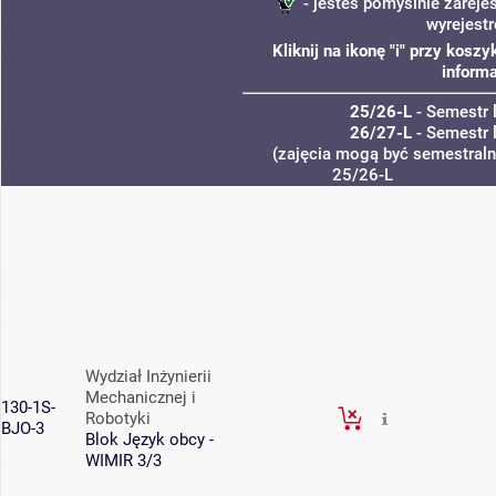
- jesteś pomyślnie zareje
wyrejest
Kliknij na ikonę "i" przy kos
informa
25/26-L
- Semestr 
26/27-L
- Semestr 
(zajęcia mogą być semestralne
25/26-L
Wydział Inżynierii
Mechanicznej i
130-1S-
Robotyki
BJO-3
Blok Język obcy -
WIMIR 3/3