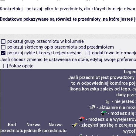
Konkretniej - pokazuj tylko te przedmioty, dla których istnieje otw
Dodatkowo pokazywane są również te przedmioty, na które jesteś ju
pokazuj grupy przedmiotu w kolumnie
pokazuj skrócony opis przedmiotu pod przedmiotem
pokazuj cykle i koszyki rejestracyjne
dodatkowe informacje 
Jeśli chcesz zmienić te ustawienia na stałe, edytuj swoje prefere
Pokaż opcje
Lege
Jeśli przedmiot jest prowadzony
to w odpowiedniej komórce poja
Ikona koszyka zależy od tego, c
dany prze
- nie jeste
- aktualnie nie moż
- możesz się 
- możesz się wyrejestro
Kod
Nazwa
Nazwa
- złożyłeś prośbę o zarejest
przedmiotu
jednostki
przedmiotu
wycof