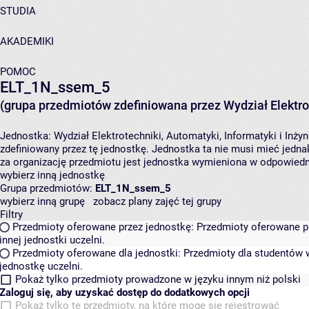
STUDIA
AKADEMIKI
POMOC
ELT_1N_ssem_5
(grupa przedmiotów zdefiniowana przez Wydział Elektrot
Jednostka:
Wydział Elektrotechniki, Automatyki, Informatyki i Inży
zdefiniowany przez tę jednostkę. Jednostka ta nie musi mieć jed
za organizację przedmiotu jest jednostka wymieniona w odpowiedni
wybierz inną jednostkę
Grupa przedmiotów:
ELT_1N_ssem_5
wybierz inną grupę
zobacz plany zajęć tej grupy
Filtry
Przedmioty oferowane przez jednostkę:
Przedmioty oferowane pr
innej jednostki uczelni.
Przedmioty oferowane dla jednostki:
Przedmioty dla studentów w
jednostkę uczelni.
Pokaż tylko przedmioty prowadzone w języku innym niż polski
Zaloguj się, aby uzyskać dostęp do dodatkowych opcji
Pokaż tylko te przedmioty, na które mogę się rejestrować