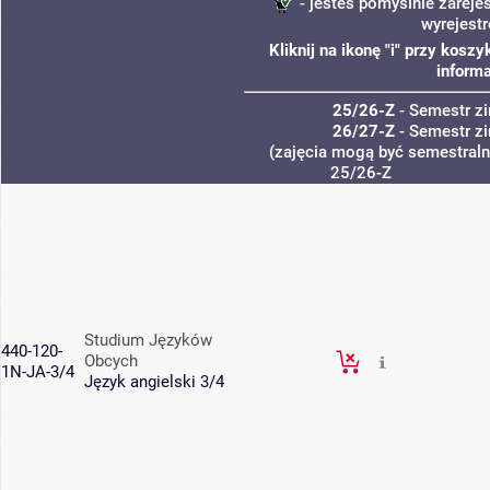
- jesteś pomyślnie zareje
wyrejest
Kliknij na ikonę "i" przy kos
informa
25/26-Z
- Semestr 
26/27-Z
- Semestr 
(zajęcia mogą być semestralne
25/26-Z
Studium Języków
440-120-
Obcych
1N-JA-3/4
Język angielski 3/4