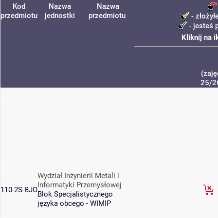
Kod
Nazwa
Nazwa
przedmiotu
jednostki
przedmiotu
- złożył
- jesteś 
Kliknij na 
(zaję
25/2
Wydział Inżynierii Metali i
Informatyki Przemysłowej
110-2S-BJO
Blok Specjalistycznego
języka obcego - WIMIP