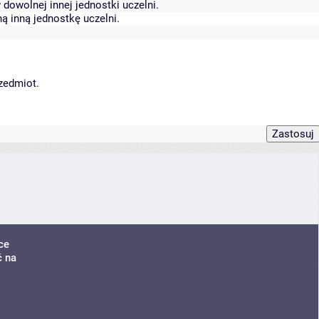
dowolnej innej jednostki uczelni.
ą inną jednostkę uczelni.
rzedmiot.
ce
ć na