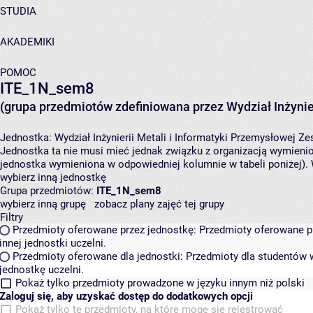
STUDIA
AKADEMIKI
POMOC
ITE_1N_sem8
(grupa przedmiotów zdefiniowana przez Wydział Inżynier
Jednostka:
Wydział Inżynierii Metali i Informatyki Przemysłowej
Zes
Jednostka ta nie musi mieć jednak związku z organizacją wymieni
jednostka wymieniona w odpowiedniej kolumnie w tabeli poniżej).
wybierz inną jednostkę
Grupa przedmiotów:
ITE_1N_sem8
wybierz inną grupę
zobacz plany zajęć tej grupy
Filtry
Przedmioty oferowane przez jednostkę:
Przedmioty oferowane pr
innej jednostki uczelni.
Przedmioty oferowane dla jednostki:
Przedmioty dla studentów w
jednostkę uczelni.
Pokaż tylko przedmioty prowadzone w języku innym niż polski
Zaloguj się, aby uzyskać dostęp do dodatkowych opcji
Pokaż tylko te przedmioty, na które mogę się rejestrować