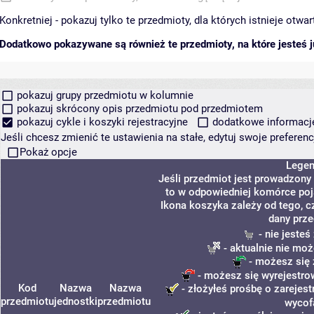
Konkretniej - pokazuj tylko te przedmioty, dla których istnieje otw
Dodatkowo pokazywane są również te przedmioty, na które jesteś ju
pokazuj grupy przedmiotu w kolumnie
pokazuj skrócony opis przedmiotu pod przedmiotem
pokazuj cykle i koszyki rejestracyjne
dodatkowe informacje 
Jeśli chcesz zmienić te ustawienia na stałe, edytuj swoje prefere
Pokaż opcje
Lege
Jeśli przedmiot jest prowadzony
to w odpowiedniej komórce poja
Ikona koszyka zależy od tego, c
dany prze
- nie jeste
- aktualnie nie moż
- możesz się 
- możesz się wyrejestro
Kod
Nazwa
Nazwa
- złożyłeś prośbę o zarejest
przedmiotu
jednostki
przedmiotu
wycof