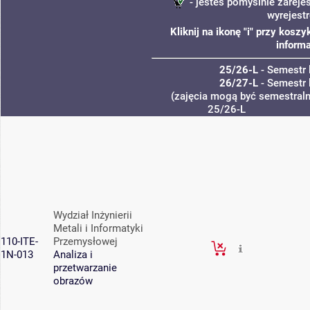
- jesteś pomyślnie zareje
wyrejest
Kliknij na ikonę "i" przy kos
informa
25/26-L
- Semestr 
26/27-L
- Semestr 
(zajęcia mogą być semestralne
25/26-L
Wydział Inżynierii
Metali i Informatyki
110-ITE-
Przemysłowej
1N-013
Analiza i
przetwarzanie
obrazów