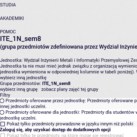
STUDIA
AKADEMIKI
POMOC
ITE_1N_sem8
(grupa przedmiotów zdefiniowana przez Wydział Inżynier
Jednostka:
Wydział Inżynierii Metali i Informatyki Przemysłowej
Zes
Jednostka ta nie musi mieć jednak związku z organizacją wymieni
jednostka wymieniona w odpowiedniej kolumnie w tabeli poniżej).
wybierz inną jednostkę
Grupa przedmiotów:
ITE_1N_sem8
wybierz inną grupę
zobacz plany zajęć tej grupy
Filtry
Przedmioty oferowane przez jednostkę:
Przedmioty oferowane pr
innej jednostki uczelni.
Przedmioty oferowane dla jednostki:
Przedmioty dla studentów w
jednostkę uczelni.
Pokaż tylko przedmioty prowadzone w języku innym niż polski
Zaloguj się, aby uzyskać dostęp do dodatkowych opcji
Pokaż tylko te przedmioty, na które mogę się rejestrować