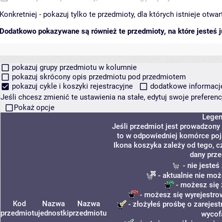
Konkretniej - pokazuj tylko te przedmioty, dla których istnieje otw
Dodatkowo pokazywane są również te przedmioty, na które jesteś ju
pokazuj grupy przedmiotu w kolumnie
pokazuj skrócony opis przedmiotu pod przedmiotem
pokazuj cykle i koszyki rejestracyjne
dodatkowe informacje 
Jeśli chcesz zmienić te ustawienia na stałe, edytuj swoje prefere
Pokaż opcje
Lege
Jeśli przedmiot jest prowadzony
to w odpowiedniej komórce poja
Ikona koszyka zależy od tego, c
dany prze
- nie jeste
- aktualnie nie moż
- możesz się 
- możesz się wyrejestro
Kod
Nazwa
Nazwa
- złożyłeś prośbę o zarejest
przedmiotu
jednostki
przedmiotu
wycof