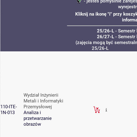
- jesteś pomyślnie zareje
wyrejest
Kliknij na ikonę "i" przy kos
informa
25/26-L
- Semestr 
26/27-L
- Semestr 
(zajęcia mogą być semestralne
25/26-L
Wydział Inżynierii
Metali i Informatyki
110-ITE-
Przemysłowej
1N-013
Analiza i
przetwarzanie
obrazów