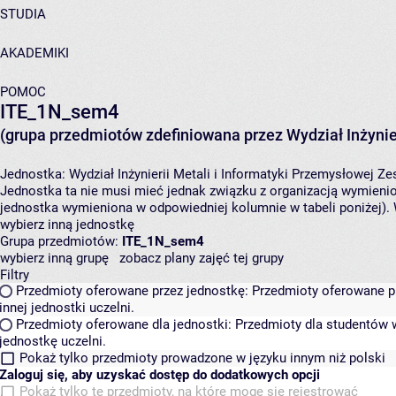
STUDIA
AKADEMIKI
POMOC
ITE_1N_sem4
(grupa przedmiotów zdefiniowana przez Wydział Inżynier
Jednostka:
Wydział Inżynierii Metali i Informatyki Przemysłowej
Zes
Jednostka ta nie musi mieć jednak związku z organizacją wymieni
jednostka wymieniona w odpowiedniej kolumnie w tabeli poniżej).
wybierz inną jednostkę
Grupa przedmiotów:
ITE_1N_sem4
wybierz inną grupę
zobacz plany zajęć tej grupy
Filtry
Przedmioty oferowane przez jednostkę:
Przedmioty oferowane pr
innej jednostki uczelni.
Przedmioty oferowane dla jednostki:
Przedmioty dla studentów w
jednostkę uczelni.
Pokaż tylko przedmioty prowadzone w języku innym niż polski
Zaloguj się, aby uzyskać dostęp do dodatkowych opcji
Pokaż tylko te przedmioty, na które mogę się rejestrować