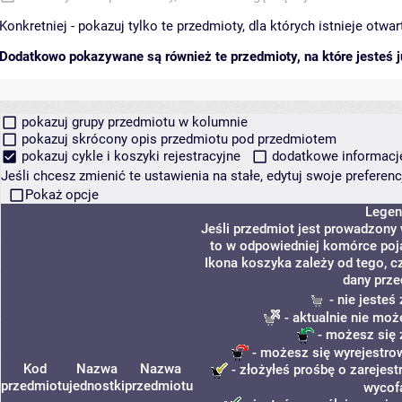
Konkretniej - pokazuj tylko te przedmioty, dla których istnieje otw
Dodatkowo pokazywane są również te przedmioty, na które jesteś ju
pokazuj grupy przedmiotu w kolumnie
pokazuj skrócony opis przedmiotu pod przedmiotem
pokazuj cykle i koszyki rejestracyjne
dodatkowe informacje 
Jeśli chcesz zmienić te ustawienia na stałe, edytuj swoje prefere
Pokaż opcje
Legen
Jeśli przedmiot jest prowadzony
to w odpowiedniej komórce poja
Ikona koszyka zależy od tego, c
dany prze
- nie jeste
- aktualnie nie moż
- możesz się 
- możesz się wyrejestro
Kod
Nazwa
Nazwa
- złożyłeś prośbę o zarejestr
przedmiotu
jednostki
przedmiotu
wycof