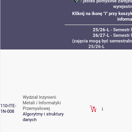
- jesteś pomyślnie zarejes
wyrejest
Kliknij na ikonę "i" przy kos
informa
25/26-L
- Semestr 
26/27-L
- Semestr 
(zajęcia mogą być semestralne
25/26-L
Wydział Inżynierii
Metali i Informatyki
110-ITE-
Przemysłowej
1N-008
Algorytmy i struktury
danych