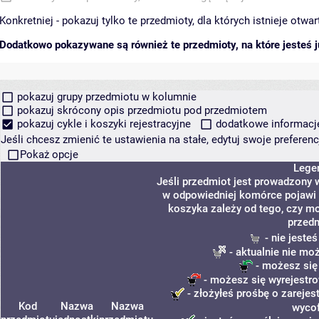
Konkretniej - pokazuj tylko te przedmioty, dla których istnieje otw
Dodatkowo pokazywane są również te przedmioty, na które jesteś ju
pokazuj grupy przedmiotu w kolumnie
pokazuj skrócony opis przedmiotu pod przedmiotem
pokazuj cykle i koszyki rejestracyjne
dodatkowe informacje 
Jeśli chcesz zmienić te ustawienia na stałe, edytuj swoje prefere
Pokaż opcje
Lege
Jeśli przedmiot jest prowadzony 
w odpowiedniej komórce pojawi s
koszyka zależy od tego, czy mo
przedm
- nie jeste
- aktualnie nie mo
- możesz się
- możesz się wyrejestro
- złożyłeś prośbę o zarejest
Kod
Nazwa
Nazwa
wycof