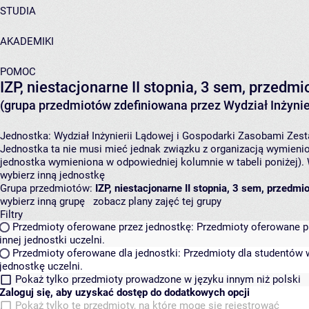
STUDIA
AKADEMIKI
POMOC
IZP, niestacjonarne II stopnia, 3 sem, przed
(grupa przedmiotów zdefiniowana przez Wydział Inżynie
Jednostka:
Wydział Inżynierii Lądowej i Gospodarki Zasobami
Zest
Jednostka ta nie musi mieć jednak związku z organizacją wymieni
jednostka wymieniona w odpowiedniej kolumnie w tabeli poniżej).
wybierz inną jednostkę
Grupa przedmiotów:
IZP, niestacjonarne II stopnia, 3 sem, przed
wybierz inną grupę
zobacz plany zajęć tej grupy
Filtry
Przedmioty oferowane przez jednostkę:
Przedmioty oferowane pr
innej jednostki uczelni.
Przedmioty oferowane dla jednostki:
Przedmioty dla studentów w
jednostkę uczelni.
Pokaż tylko przedmioty prowadzone w języku innym niż polski
Zaloguj się, aby uzyskać dostęp do dodatkowych opcji
Pokaż tylko te przedmioty, na które mogę się rejestrować