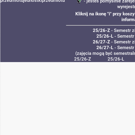
przedmiotu
jednostki
przedmiotu
- jesteś pomyślnie zareje
wyrejest
Kliknij na ikonę "i" przy kos
inform
25/26-Z
- Semestr 
25/26-L
- Semestr
26/27-Z
- Semestr 
26/27-L
- Semestr
(zajęcia mogą być semestraln
25/26-Z
25/26-L