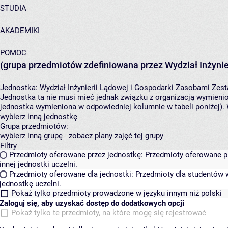
STUDIA
AKADEMIKI
POMOC
(grupa przedmiotów zdefiniowana przez Wydział Inżynie
Jednostka:
Wydział Inżynierii Lądowej i Gospodarki Zasobami
Zest
Jednostka ta nie musi mieć jednak związku z organizacją wymieni
jednostka wymieniona w odpowiedniej kolumnie w tabeli poniżej).
wybierz inną jednostkę
Grupa przedmiotów:
wybierz inną grupę
zobacz plany zajęć tej grupy
Filtry
Przedmioty oferowane przez jednostkę:
Przedmioty oferowane pr
innej jednostki uczelni.
Przedmioty oferowane dla jednostki:
Przedmioty dla studentów w
jednostkę uczelni.
Pokaż tylko przedmioty prowadzone w języku innym niż polski
Zaloguj się, aby uzyskać dostęp do dodatkowych opcji
Pokaż tylko te przedmioty, na które mogę się rejestrować