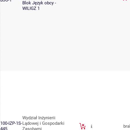
BJO-1
Blok Język obcy -
WILIGZ 1
Wydział Inżynierii
100-IZP-1S-
Lądowej i Gospodarki
bra
445
Zasobami