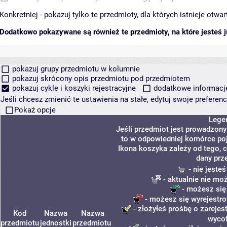
Konkretniej - pokazuj tylko te przedmioty, dla których istnieje otw
Dodatkowo pokazywane są również te przedmioty, na które jesteś ju
pokazuj grupy przedmiotu w kolumnie
pokazuj skrócony opis przedmiotu pod przedmiotem
pokazuj cykle i koszyki rejestracyjne
dodatkowe informacje 
Jeśli chcesz zmienić te ustawienia na stałe, edytuj swoje prefere
Pokaż opcje
Lege
Jeśli przedmiot jest prowadzon
to w odpowiedniej komórce poja
Ikona koszyka zależy od tego, 
dany prz
- nie jeste
- aktualnie nie mo
- możesz się
- możesz się wyrejestro
- złożyłeś prośbę o zarejest
Kod
Nazwa
Nazwa
wycof
przedmiotu
jednostki
przedmiotu