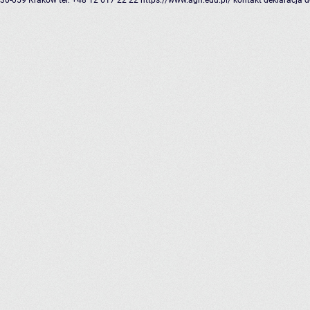
30-059 Kraków
tel: +48 12 617 22 22
https://www.agh.edu.pl/
kontakt
deklaracja 