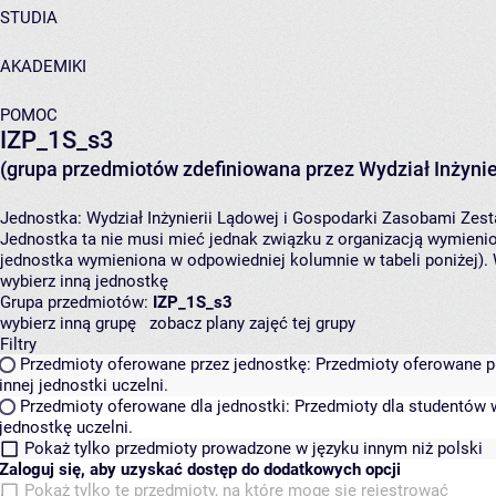
STUDIA
AKADEMIKI
POMOC
IZP_1S_s3
(grupa przedmiotów zdefiniowana przez Wydział Inżynie
Jednostka:
Wydział Inżynierii Lądowej i Gospodarki Zasobami
Zest
Jednostka ta nie musi mieć jednak związku z organizacją wymieni
jednostka wymieniona w odpowiedniej kolumnie w tabeli poniżej).
wybierz inną jednostkę
Grupa przedmiotów:
IZP_1S_s3
wybierz inną grupę
zobacz plany zajęć tej grupy
Filtry
Przedmioty oferowane przez jednostkę:
Przedmioty oferowane pr
innej jednostki uczelni.
Przedmioty oferowane dla jednostki:
Przedmioty dla studentów w
jednostkę uczelni.
Pokaż tylko przedmioty prowadzone w języku innym niż polski
Zaloguj się, aby uzyskać dostęp do dodatkowych opcji
Pokaż tylko te przedmioty, na które mogę się rejestrować