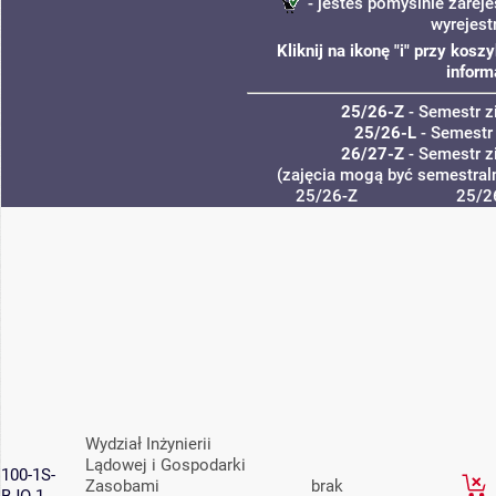
- jesteś pomyślnie zareje
wyrejest
Kliknij na ikonę "i" przy kos
inform
25/26-Z
- Semestr 
25/26-L
- Semestr
26/27-Z
- Semestr 
(zajęcia mogą być semestraln
25/26-Z
25/2
Wydział Inżynierii
Lądowej i Gospodarki
100-1S-
Zasobami
brak