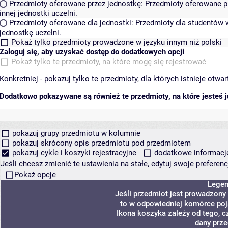
Przedmioty oferowane przez jednostkę:
Przedmioty oferowane pr
innej jednostki uczelni.
Przedmioty oferowane dla jednostki:
Przedmioty dla studentów w
jednostkę uczelni.
Pokaż tylko przedmioty prowadzone w języku innym niż polski
Zaloguj się, aby uzyskać dostęp do dodatkowych opcji
Pokaż tylko te przedmioty, na które mogę się rejestrować
Konkretniej - pokazuj tylko te przedmioty, dla których istnieje otw
Dodatkowo pokazywane są również te przedmioty, na które jesteś ju
pokazuj grupy przedmiotu w kolumnie
pokazuj skrócony opis przedmiotu pod przedmiotem
pokazuj cykle i koszyki rejestracyjne
dodatkowe informacje 
Jeśli chcesz zmienić te ustawienia na stałe, edytuj swoje prefere
Pokaż opcje
Lege
Jeśli przedmiot jest prowadzony
to w odpowiedniej komórce poja
Ikona koszyka zależy od tego, c
dany prze