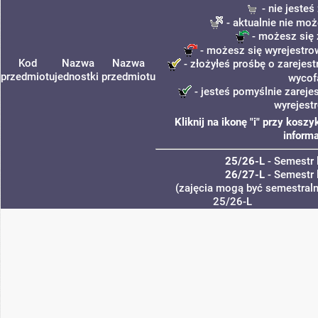
- nie jeste
- aktualnie nie moż
- możesz się 
- możesz się wyrejestro
Kod
Nazwa
Nazwa
- złożyłeś prośbę o zarejest
przedmiotu
jednostki
przedmiotu
wycof
- jesteś pomyślnie zareje
wyrejest
Kliknij na ikonę "i" przy kos
informa
25/26-L
- Semestr 
26/27-L
- Semestr 
(zajęcia mogą być semestralne
25/26-L